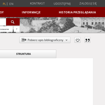
KONTRAST
ZALOGUJ SIĘ
UDOSTĘPNIJ
PL
EN
SY
INFORMACJE
HISTORIA PRZEGLĄDANIA
nsowane
?
Pobierz opis bibliograficzny
STRUKTURA