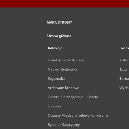
MAPA STRONY
Strona główna
Kolekcje
Inde
Dziedzictwo kulturowe
Autor
Nauka i dydaktyka
Tytuł
Regionalia
Temat
Archiwum Kresowe
Wyda
Gazeta Zielonogórska - Gazeta
Lubuska
Otwarty Międzynarodowy Konkurs na
Rysunek Satyryczny