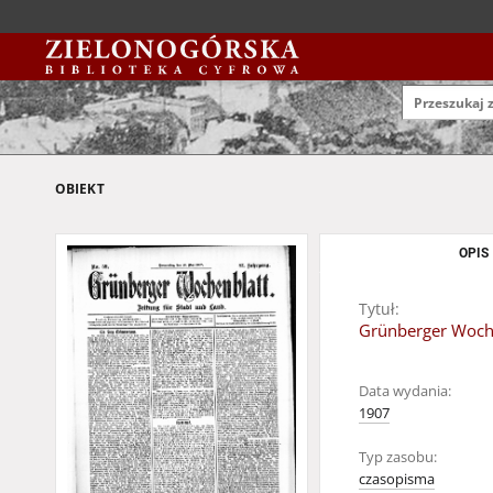
OBIEKT
OPIS
Tytuł:
Grünberger Wochen
Data wydania:
1907
Typ zasobu:
czasopisma