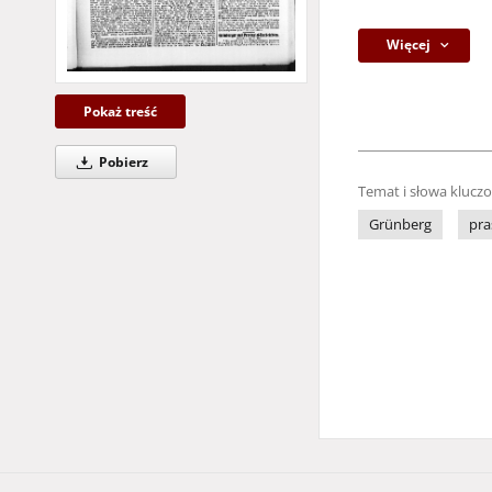
Więcej
Pokaż treść
Pobierz
Temat i słowa klucz
Grünberg
pra