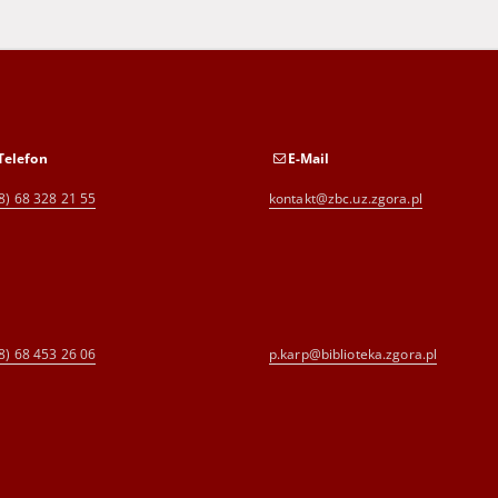
Telefon
E-Mail
8) 68 328 21 55
kontakt@zbc.uz.zgora.pl
8) 68 453 26 06
p.karp@biblioteka.zgora.pl