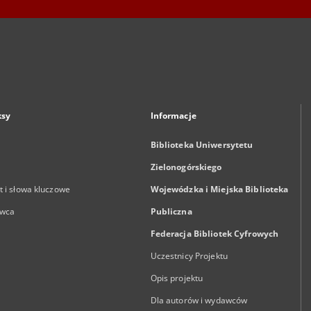
ksy
Informacje
Biblioteka Uniwersytetu
Zielonogórskiego
 i słowa kluczowe
Wojewódzka i Miejska Biblioteka
wca
Publiczna
Federacja Bibliotek Cyfrowych
Uczestnicy Projektu
Opis projektu
Dla autorów i wydawców