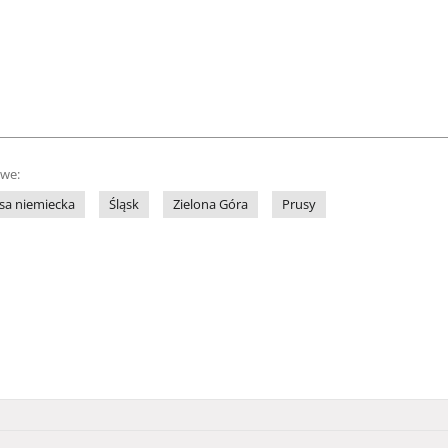
owe:
sa niemiecka
Śląsk
Zielona Góra
Prusy