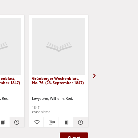
enblatt,
Grünberger Wochenblatt,
Grünberger Wochenbla
ember 1847)
No. 76. (23. September 1847)
No. 75. (20. September
. Red.
Levysohn, Wilhelm. Red.
Levysohn, Wilhelm. Red.
1847
1847
czasopismo
czasopismo
Więcej