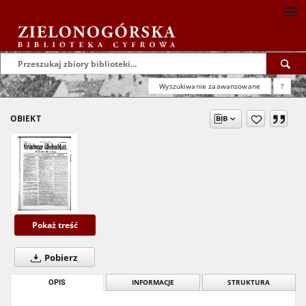
Wyszukiwanie zaawansowane
?
OBIEKT
Pokaż treść
Pobierz
OPIS
INFORMACJE
STRUKTURA