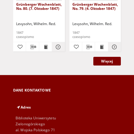
Grünberger Wochenblatt,
Grünberger Wochenblatt,
Gr
No. 80. (7. Oktober 1847)
No. 79. (4. Oktober 1847)
No.
18
Levysohn, Wilhelm. Red.
Levysohn, Wilhelm. Red.
Lev
1847
1847
184
czasopismo
czasopismo
cza
Więcej
DANE KONTAKTOWE
Adres
Biblioteka Uniwersytetu
Zielonogórskiego
al. Wojska Polskiego 71