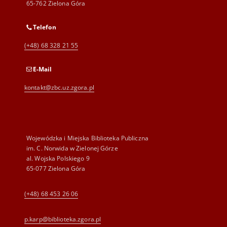
65-762 Zielona Góra
Telefon
(+48) 68 328 21 55
E-Mail
kontakt@zbc.uz.zgora.pl
Wojewódzka i Miejska Biblioteka Publiczna
im. C. Norwida w Zielonej Górze
al. Wojska Polskiego 9
65-077 Zielona Góra
(+48) 68 453 26 06
p.karp@biblioteka.zgora.pl