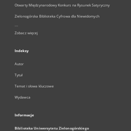
Otwarty Międzynarodowy Konkurs na Rysunek Satyryczny
Zielonogórska Biblioteka Cyfrowa dla Niewidomych
...
Zobacz więcej
Indeksy
Autor
Tytuł
Temat i słowa kluczowe
Wydawca
Informacje
Biblioteka Uniwersytetu Zielonogórskiego