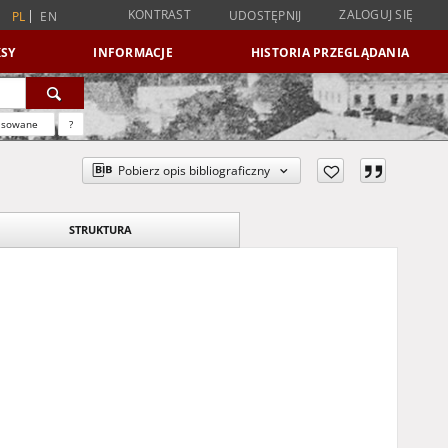
KONTRAST
ZALOGUJ SIĘ
UDOSTĘPNIJ
PL
EN
SY
INFORMACJE
HISTORIA PRZEGLĄDANIA
nsowane
?
Pobierz opis bibliograficzny
STRUKTURA