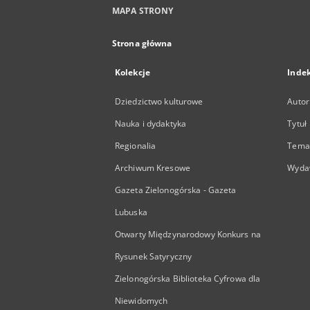
MAPA STRONY
Strona główna
Kolekcje
Inde
Dziedzictwo kulturowe
Autor
Nauka i dydaktyka
Tytuł
Regionalia
Temat
Archiwum Kresowe
Wyda
Gazeta Zielonogórska - Gazeta
Lubuska
Otwarty Międzynarodowy Konkurs na
Rysunek Satyryczny
Zielonogórska Biblioteka Cyfrowa dla
Niewidomych