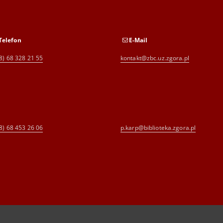
Telefon
E-Mail
8) 68 328 21 55
kontakt@zbc.uz.zgora.pl
8) 68 453 26 06
p.karp@biblioteka.zgora.pl