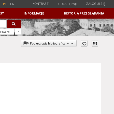
KONTRAST
ZALOGUJ SIĘ
UDOSTĘPNIJ
PL
EN
SY
INFORMACJE
HISTORIA PRZEGLĄDANIA
nsowane
?
Pobierz opis bibliograficzny