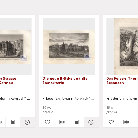
r Strasse
Die neue Brücke und die
Das Felsen=Thor 
 German
Samariterin
Besancon
 Johann Konrad (1789-1858)
Friederich, Johann Konrad (1789-1858)
Friederich, Johan
19 w.
19 w.
grafika
grafika