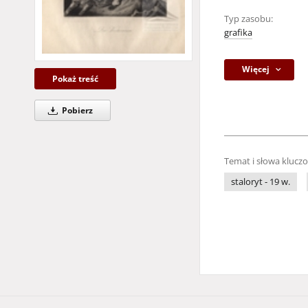
Typ zasobu:
grafika
Więcej
Pokaż treść
Pobierz
Temat i słowa klucz
staloryt - 19 w.