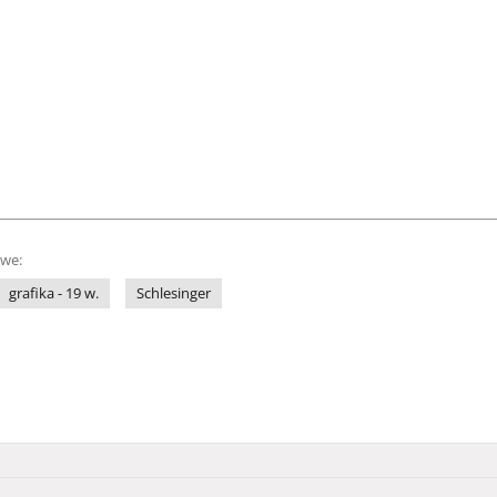
owe:
grafika - 19 w.
Schlesinger