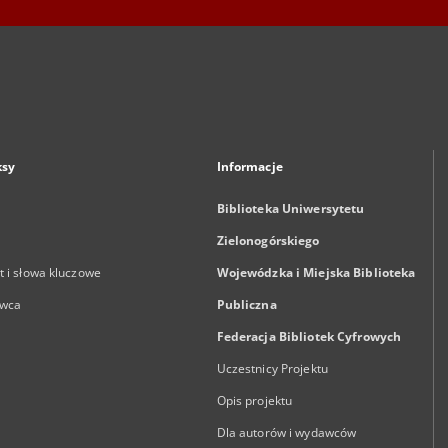
ksy
Informacje
Biblioteka Uniwersytetu
Zielonogórskiego
 i słowa kluczowe
Wojewódzka i Miejska Biblioteka
wca
Publiczna
Federacja Bibliotek Cyfrowych
Uczestnicy Projektu
Opis projektu
Dla autorów i wydawców