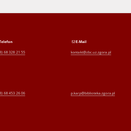
Telefon
E-Mail
8) 68 328 21 55
kontakt@zbc.uz.zgora.pl
8) 68 453 26 06
p.karp@biblioteka.zgora.pl