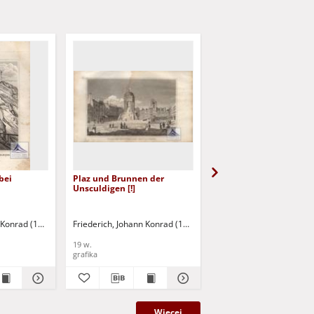
bei
Plaz und Brunnen der
Das Bicetre
Unsculdigen [!]
n Konrad (1789-1858)
Friederich, Johann Konrad (1789-1858)
Friederich, Johann Konr
19 w.
19 w.
grafika
grafika
Więcej