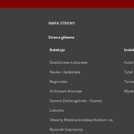
MAPA STRONY
Strona główna
Kolekcje
Inde
Dziedzictwo kulturowe
Autor
Nauka i dydaktyka
Tytuł
Regionalia
Temat
Archiwum Kresowe
Wyda
Gazeta Zielonogórska - Gazeta
Lubuska
Otwarty Międzynarodowy Konkurs na
Rysunek Satyryczny