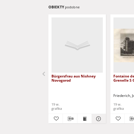
OBIEKTY
podobne
Bürgersfrau aus Nishney
Fontaine de
Novogorod
Grenelle S
Friederich,
19 w.
19 w.
grafika
grafika