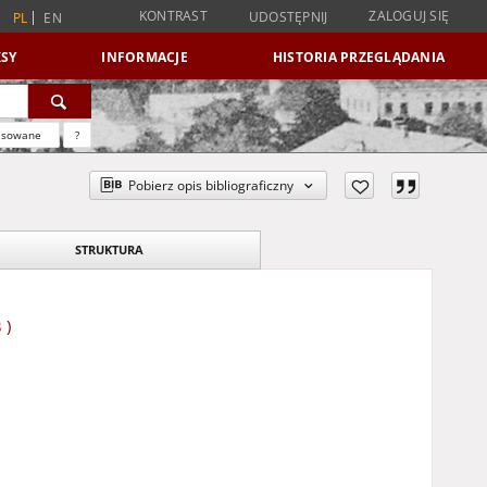
KONTRAST
ZALOGUJ SIĘ
UDOSTĘPNIJ
PL
EN
SY
INFORMACJE
HISTORIA PRZEGLĄDANIA
nsowane
?
Pobierz opis bibliograficzny
STRUKTURA
 )