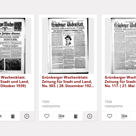
 Wochenblatt:
Grünberger Wochenblatt:
Grünberger Woch
 Stadt und Land,
Zeitung für Stadt und Land,
Zeitung für Stad
. Oktober 1939)
No. 303. ( 28. Dezember 1926
No. 117. ( 21. Mai
)
1926
1926
czasopisma
czasopisma