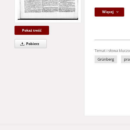
Więcej
Pokaż treść
Pobierz
Temat i słowa klucz
Grünberg
pra