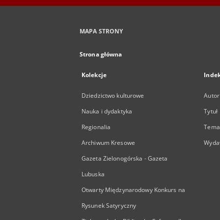
MAPA STRONY
Strona główna
Kolekcje
Inde
Dziedzictwo kulturowe
Autor
Nauka i dydaktyka
Tytuł
Regionalia
Temat
Archiwum Kresowe
Wyda
Gazeta Zielonogórska - Gazeta
Lubuska
Otwarty Międzynarodowy Konkurs na
Rysunek Satyryczny