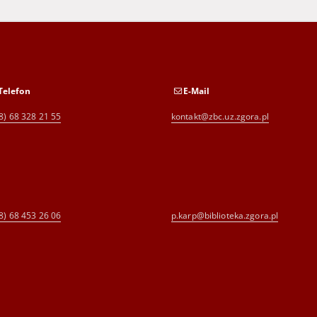
Telefon
E-Mail
8) 68 328 21 55
kontakt@zbc.uz.zgora.pl
8) 68 453 26 06
p.karp@biblioteka.zgora.pl