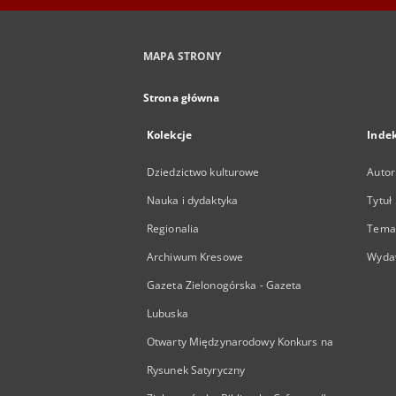
MAPA STRONY
Strona główna
Kolekcje
Inde
Dziedzictwo kulturowe
Autor
Nauka i dydaktyka
Tytuł
Regionalia
Temat
Archiwum Kresowe
Wyda
Gazeta Zielonogórska - Gazeta
Lubuska
Otwarty Międzynarodowy Konkurs na
Rysunek Satyryczny