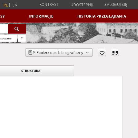
KONTRAST
ZALOGUJ SIĘ
UDOSTĘPNIJ
PL
EN
SY
INFORMACJE
HISTORIA PRZEGLĄDANIA
nsowane
?
Pobierz opis bibliograficzny
STRUKTURA