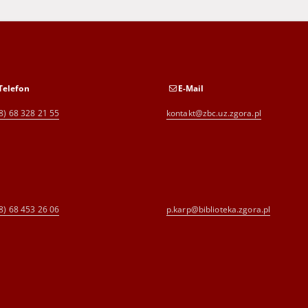
Telefon
E-Mail
8) 68 328 21 55
kontakt@zbc.uz.zgora.pl
8) 68 453 26 06
p.karp@biblioteka.zgora.pl