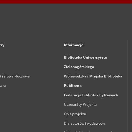
ksy
Informacje
Biblioteka Uniwersytetu
Zielonogórskiego
 i słowa kluczowe
Wojewódzka i Miejska Biblioteka
wca
Publiczna
Federacja Bibliotek Cyfrowych
Uczestnicy Projektu
Opis projektu
Dla autorów i wydawców