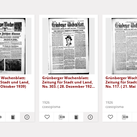
 Wochenblatt:
Grünberger Wochenblatt:
Grünberger Woch
 Stadt und Land,
Zeitung für Stadt und Land,
Zeitung für Stad
. Oktober 1939)
No. 303. ( 28. Dezember 1926
No. 117. ( 21. Mai
)
1926
1926
czasopisma
czasopisma