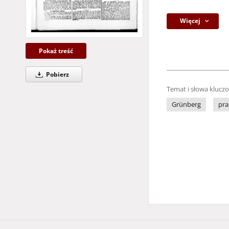
Więcej
Pokaż treść
Pobierz
Temat i słowa klucz
Grünberg
pra