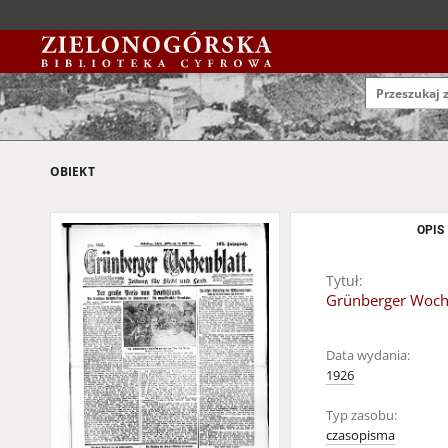
OBIEKT
OPIS
Tytuł:
Grünberger Wochen
Data wydania:
1926
Typ zasobu:
czasopisma