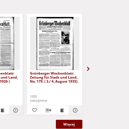
enblatt:
Grünberger Wochenblatt:
Grünberger Wochenbla
t und Land,
Zeitung für Stadt und Land,
Zeitung für Stadt und 
 1926 )
No. 179. ( 3./ 4. August 1935)
No. 180. ( 5. August 193
1935
1935
czasopisma
czasopisma
Więcej