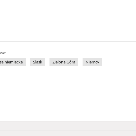
owe:
sa niemiecka
Śląsk
Zielona Góra
Niemcy