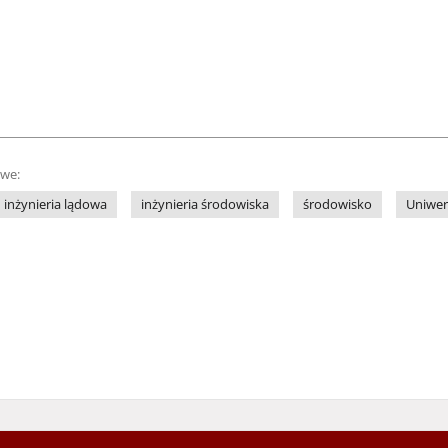
owe:
inżynieria lądowa
inżynieria środowiska
środowisko
Uniwer