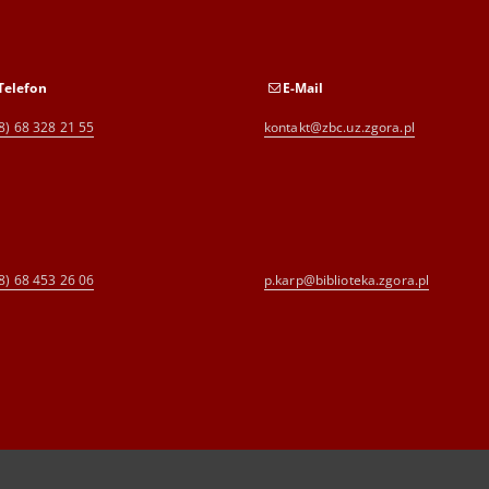
Telefon
E-Mail
8) 68 328 21 55
kontakt@zbc.uz.zgora.pl
8) 68 453 26 06
p.karp@biblioteka.zgora.pl