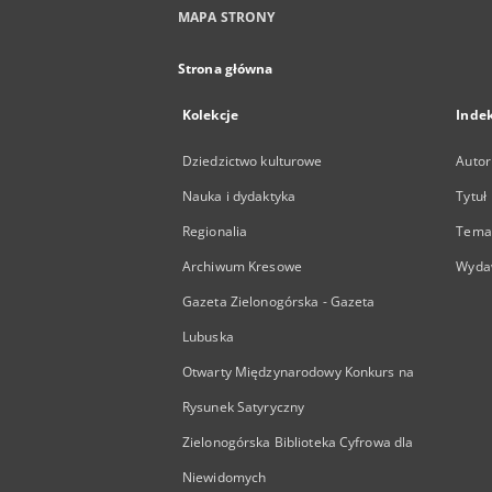
MAPA STRONY
Strona główna
Kolekcje
Inde
Dziedzictwo kulturowe
Autor
Nauka i dydaktyka
Tytuł
Regionalia
Temat
Archiwum Kresowe
Wyda
Gazeta Zielonogórska - Gazeta
Lubuska
Otwarty Międzynarodowy Konkurs na
Rysunek Satyryczny
Zielonogórska Biblioteka Cyfrowa dla
Niewidomych