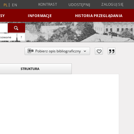
KONTRAST
ZALOGUJ SIĘ
UDOSTĘPNIJ
PL
EN
SY
INFORMACJE
HISTORIA PRZEGLĄDANIA
nsowane
?
Pobierz opis bibliograficzny
STRUKTURA