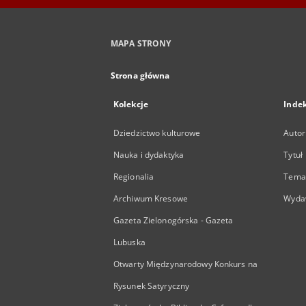
MAPA STRONY
Strona główna
Kolekcje
Inde
Dziedzictwo kulturowe
Autor
Nauka i dydaktyka
Tytuł
Regionalia
Temat
Archiwum Kresowe
Wyda
Gazeta Zielonogórska - Gazeta
Lubuska
Otwarty Międzynarodowy Konkurs na
Rysunek Satyryczny