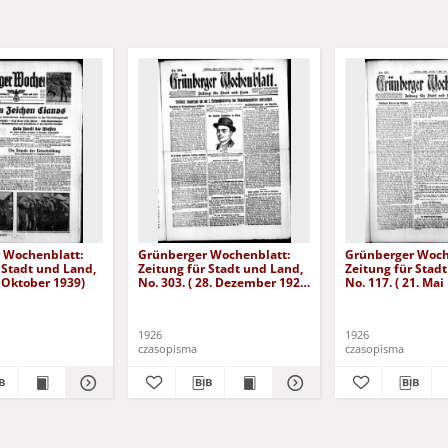
 Wochenblatt:
Grünberger Wochenblatt:
Grünberger Woch
 Stadt und Land,
Zeitung für Stadt und Land,
Zeitung für Stad
. Oktober 1939)
No. 303. ( 28. Dezember 1926
No. 117. ( 21. Mai
)
1926
1926
czasopisma
czasopisma