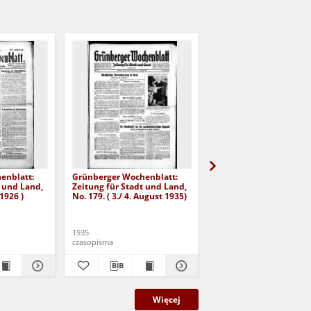
enblatt:
Grünberger Wochenblatt:
Grünberger Wochenbla
t und Land,
Zeitung für Stadt und Land,
Zeitung für Stadt und 
 1926 )
No. 179. ( 3./ 4. August 1935)
No. 180. ( 5. August 193
1935
1935
czasopisma
czasopisma
Więcej