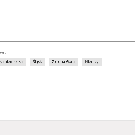
owe:
sa niemiecka
Śląsk
Zielona Góra
Niemcy