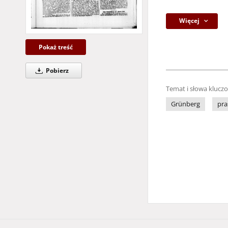
Więcej
Pokaż treść
Pobierz
Temat i słowa klucz
Grünberg
pra