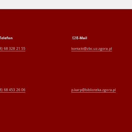
Telefon
E-Mail
8) 68 328 21 55
kontakt@zbc.uz.zgora.pl
8) 68 453 26 06
p.karp@biblioteka.zgora.pl