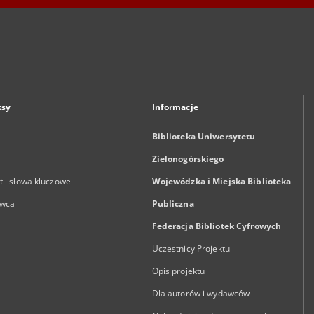
ksy
Informacje
Biblioteka Uniwersytetu
Zielonogórskiego
 i słowa kluczowe
Wojewódzka i Miejska Biblioteka
wca
Publiczna
Federacja Bibliotek Cyfrowych
Uczestnicy Projektu
Opis projektu
Dla autorów i wydawców