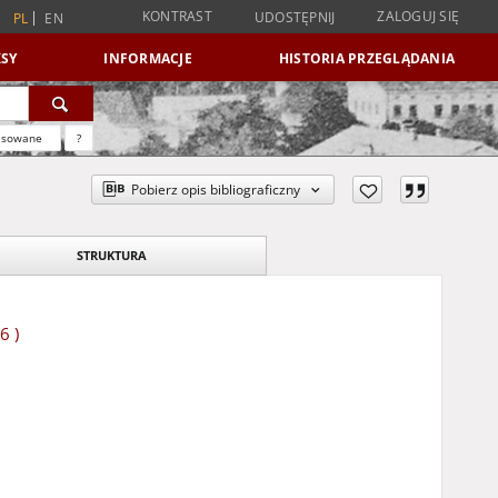
KONTRAST
ZALOGUJ SIĘ
UDOSTĘPNIJ
PL
EN
SY
INFORMACJE
HISTORIA PRZEGLĄDANIA
nsowane
?
Pobierz opis bibliograficzny
STRUKTURA
6 )