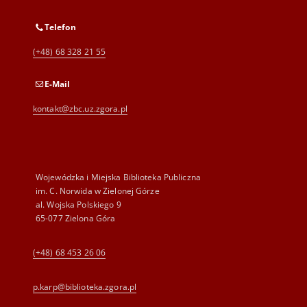
Telefon
(+48) 68 328 21 55
E-Mail
kontakt@zbc.uz.zgora.pl
Wojewódzka i Miejska Biblioteka Publiczna
im. C. Norwida w Zielonej Górze
al. Wojska Polskiego 9
65-077 Zielona Góra
(+48) 68 453 26 06
p.karp@biblioteka.zgora.pl