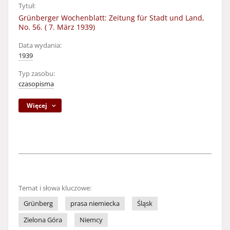
Tytuł:
Grünberger Wochenblatt: Zeitung für Stadt und Land,
No. 56. ( 7. März 1939)
Data wydania:
1939
Typ zasobu:
czasopisma
Więcej
Temat i słowa kluczowe:
Grünberg
prasa niemiecka
Śląsk
Zielona Góra
Niemcy