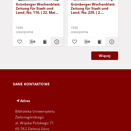
Grünberger Wochenblatt:
Grünberger Wochenblatt:
Gr
Zeitung für Stadt und
Zeitung für Stadt und
Zei
Land, No. 116. ( 22. Mai
Land, No. 229. ( 2.
Lan
1939)
Oktober 1939)
De
1939
1939
192
czasopisma
czasopisma
cza
Więcej
DANE KONTAKTOWE
Adres
Biblioteka Uniwersytetu
Zielonogórskiego
al. Wojska Polskiego 71
65-762 Zielona Góra