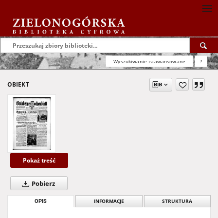
Wyszukiwanie zaawansowane
?
OBIEKT
Pokaż treść
Pobierz
OPIS
INFORMACJE
STRUKTURA