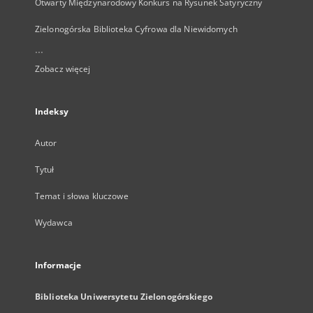
Otwarty Międzynarodowy Konkurs na Rysunek Satyryczny
Zielonogórska Biblioteka Cyfrowa dla Niewidomych
...
Zobacz więcej
Indeksy
Autor
Tytuł
Temat i słowa kluczowe
Wydawca
Informacje
Biblioteka Uniwersytetu Zielonogórskiego