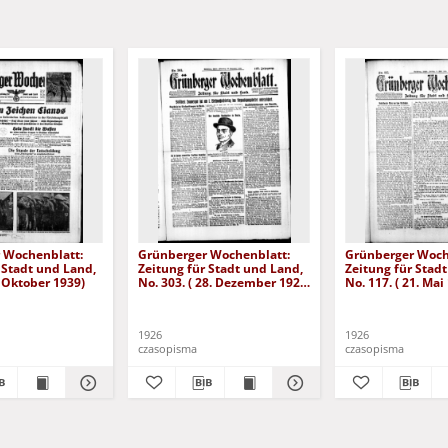
 Wochenblatt:
Grünberger Wochenblatt:
Grünberger Woch
 Stadt und Land,
Zeitung für Stadt und Land,
Zeitung für Stad
. Oktober 1939)
No. 303. ( 28. Dezember 1926
No. 117. ( 21. Mai
)
1926
1926
czasopisma
czasopisma