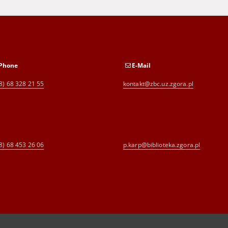
Phone
E-Mail
8) 68 328 21 55
kontakt@zbc.uz.zgora.pl
8) 68 453 26 06
p.karp@biblioteka.zgora.pl