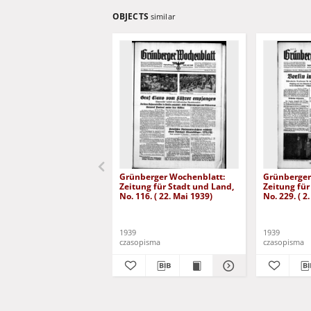
OBJECTS
similar
Grünberger Wochenblatt:
Grünberger
Zeitung für Stadt und Land,
Zeitung für
No. 116. ( 22. Mai 1939)
No. 229. ( 2
1939
1939
czasopisma
czasopisma