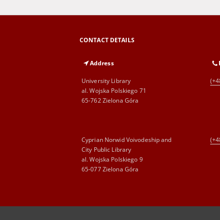
CONTACT DETAILS
Address
University Library
(+4
al. Wojska Polskiego 71
65-762 Zielona Góra
Cyprian Norwid Voivodeship and
(+4
City Public Library
al. Wojska Polskiego 9
65-077 Zielona Góra