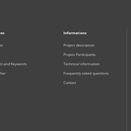
xes
Informations
or
Project description
Project Participants
ct and Keywords
Technical information
sher
Frequently asked questions
Contact