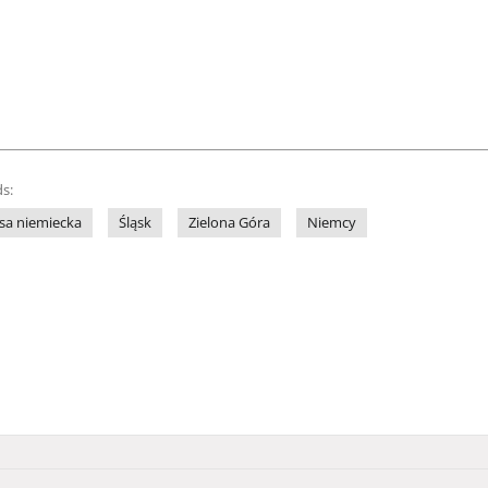
s:
sa niemiecka
Śląsk
Zielona Góra
Niemcy