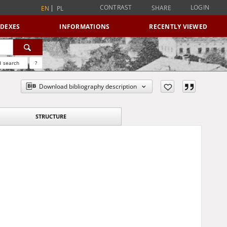
CONTRAST
LOGIN
SHARE
EN
PL
NDEXES
INFORMATIONS
RECENTLY VIEWED
 search
?
Download bibliography description
STRUCTURE