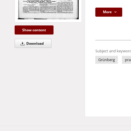
More
Show content
Download
Subject and keyword
Grünberg
pra