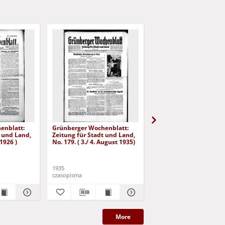
enblatt:
Grünberger Wochenblatt:
Grünberger Wochenbla
t und Land,
Zeitung für Stadt und Land,
Zeitung für Stadt und 
 1926 )
No. 179. ( 3./ 4. August 1935)
No. 180. ( 5. August 193
1935
1935
czasopisma
czasopisma
More