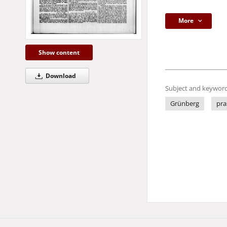
More
Show content
Download
Subject and keyword
Grünberg
pra