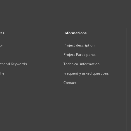
xes
Informations
or
Project description
Project Participants
ct and Keywords
Technical information
sher
Frequently asked questions
Contact