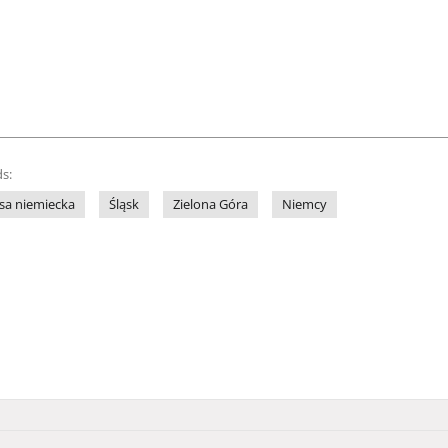
s:
sa niemiecka
Śląsk
Zielona Góra
Niemcy