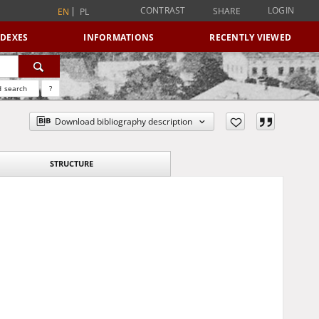
CONTRAST
LOGIN
SHARE
EN
PL
NDEXES
INFORMATIONS
RECENTLY VIEWED
 search
?
Download bibliography description
STRUCTURE