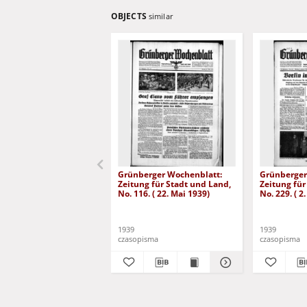
OBJECTS
similar
Grünberger Wochenblatt:
Grünberger
Zeitung für Stadt und Land,
Zeitung für
No. 116. ( 22. Mai 1939)
No. 229. ( 2
1939
1939
czasopisma
czasopisma