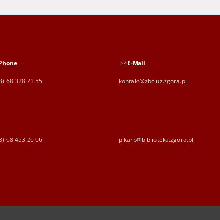
Phone
E-Mail
8) 68 328 21 55
kontakt@zbc.uz.zgora.pl
8) 68 453 26 06
p.karp@biblioteka.zgora.pl