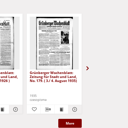
enblatt:
Grünberger Wochenblatt:
Grünberger Wochenbla
t und Land,
Zeitung für Stadt und Land,
Zeitung für Stadt und 
 1926 )
No. 179. ( 3./ 4. August 1935)
No. 180. ( 5. August 193
1935
1935
czasopisma
czasopisma
More