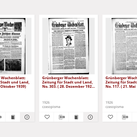
 Wochenblatt:
Grünberger Wochenblatt:
Grünberger Woch
 Stadt und Land,
Zeitung für Stadt und Land,
Zeitung für Stad
. Oktober 1939)
No. 303. ( 28. Dezember 1926
No. 117. ( 21. Mai
)
1926
1926
czasopisma
czasopisma