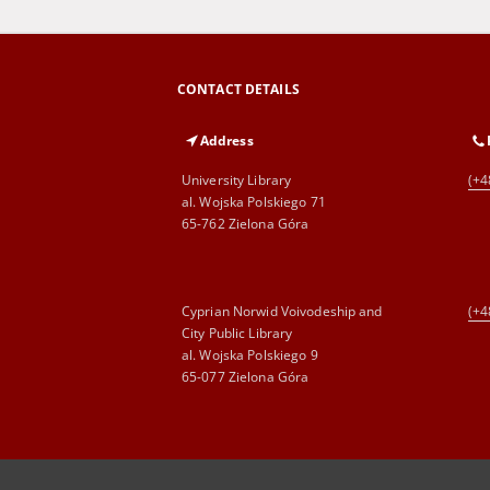
CONTACT DETAILS
Address
University Library
(+4
al. Wojska Polskiego 71
65-762 Zielona Góra
Cyprian Norwid Voivodeship and
(+4
City Public Library
al. Wojska Polskiego 9
65-077 Zielona Góra