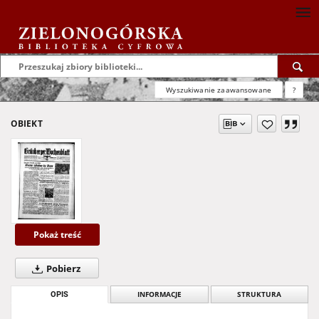
Wyszukiwanie zaawansowane
?
OBIEKT
Pokaż treść
Pobierz
OPIS
INFORMACJE
STRUKTURA