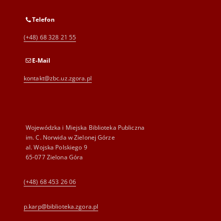
Telefon
(+48) 68 328 21 55
E-Mail
kontakt@zbc.uz.zgora.pl
Wojewódzka i Miejska Biblioteka Publiczna
im. C. Norwida w Zielonej Górze
al. Wojska Polskiego 9
65-077 Zielona Góra
(+48) 68 453 26 06
p.karp@biblioteka.zgora.pl