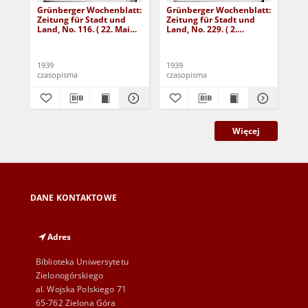
Grünberger Wochenblatt:
Grünberger Wochenblatt:
Gr
Zeitung für Stadt und
Zeitung für Stadt und
Zei
Land, No. 116. ( 22. Mai
Land, No. 229. ( 2.
Lan
1939)
Oktober 1939)
De
1939
1939
192
czasopisma
czasopisma
cza
Więcej
DANE KONTAKTOWE
Adres
Biblioteka Uniwersytetu
Zielonogórskiego
al. Wojska Polskiego 71
65-762 Zielona Góra