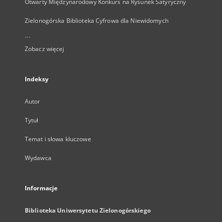
Otwarty Międzynarodowy Konkurs na Rysunek Satyryczny
Zielonogórska Biblioteka Cyfrowa dla Niewidomych
...
Zobacz więcej
Indeksy
Autor
Tytuł
Temat i słowa kluczowe
Wydawca
Informacje
Biblioteka Uniwersytetu Zielonogórskiego