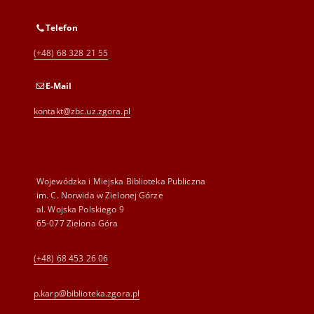
Telefon
(+48) 68 328 21 55
E-Mail
kontakt@zbc.uz.zgora.pl
Wojewódzka i Miejska Biblioteka Publiczna
im. C. Norwida w Zielonej Górze
al. Wojska Polskiego 9
65-077 Zielona Góra
(+48) 68 453 26 06
p.karp@biblioteka.zgora.pl