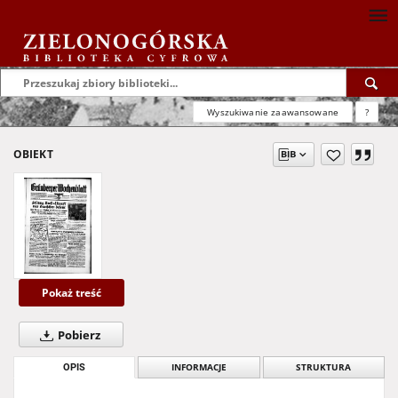
Wyszukiwanie zaawansowane
?
OBIEKT
Pokaż treść
Pobierz
OPIS
INFORMACJE
STRUKTURA