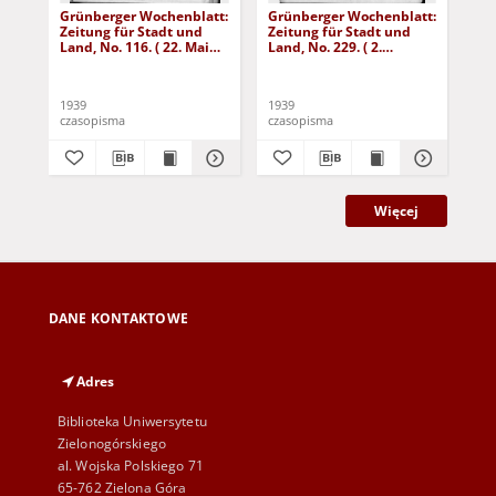
Grünberger Wochenblatt:
Grünberger Wochenblatt:
Gr
Zeitung für Stadt und
Zeitung für Stadt und
Zei
Land, No. 116. ( 22. Mai
Land, No. 229. ( 2.
Lan
1939)
Oktober 1939)
De
1939
1939
192
czasopisma
czasopisma
cza
Więcej
DANE KONTAKTOWE
Adres
Biblioteka Uniwersytetu
Zielonogórskiego
al. Wojska Polskiego 71
65-762 Zielona Góra