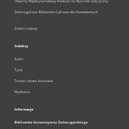
Otwarty Międzynarodowy Konkurs na Rysunek Satyryczny
Zielonogórska Biblioteka Cyfrowa dla Niewidomych
...
Zobacz więcej
Indeksy
Autor
Tytuł
Temat i słowa kluczowe
Wydawca
Informacje
Biblioteka Uniwersytetu Zielonogórskiego