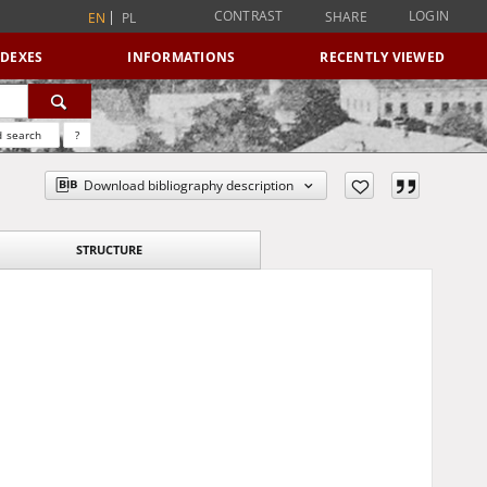
CONTRAST
LOGIN
SHARE
EN
PL
NDEXES
INFORMATIONS
RECENTLY VIEWED
 search
?
Download bibliography description
STRUCTURE