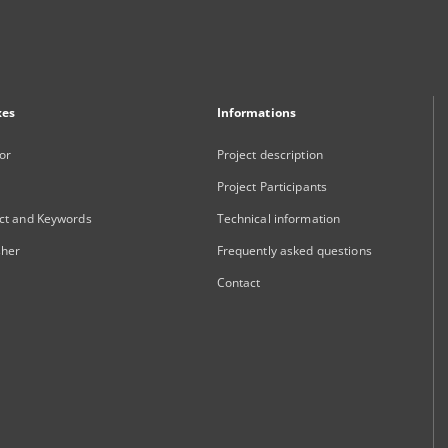
xes
Informations
or
Project description
Project Participants
ct and Keywords
Technical information
sher
Frequently asked questions
Contact