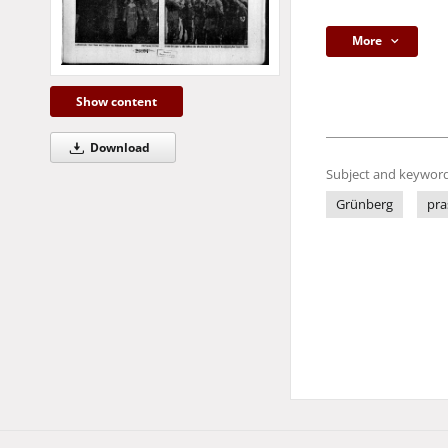
More
Show content
Download
Subject and keyword
Grünberg
pra