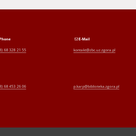
Phone
E-Mail
8) 68 328 21 55
kontakt@zbc.uz.zgora.pl
8) 68 453 26 06
p.karp@biblioteka.zgora.pl