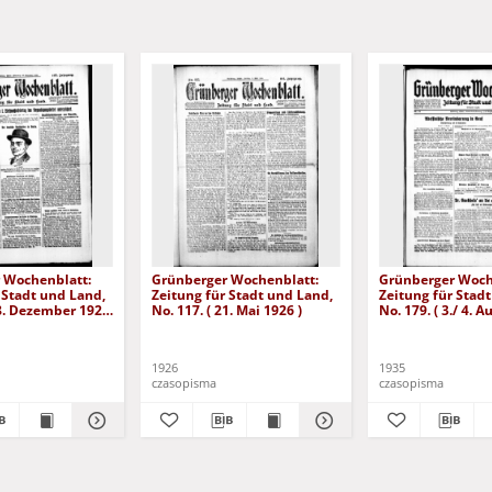
 Wochenblatt:
Grünberger Wochenblatt:
Grünberger Woch
 Stadt und Land,
Zeitung für Stadt und Land,
Zeitung für Stad
28. Dezember 1926
No. 117. ( 21. Mai 1926 )
No. 179. ( 3./ 4. 
1926
1935
czasopisma
czasopisma