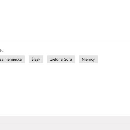
s:
sa niemiecka
Śląsk
Zielona Góra
Niemcy