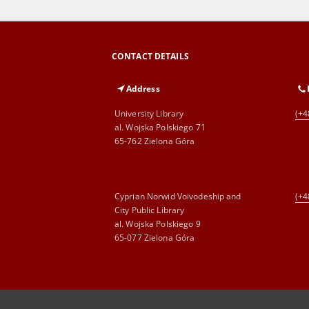
CONTACT DETAILS
Address
University Library
(+4
al. Wojska Polskiego 71
65-762 Zielona Góra
Cyprian Norwid Voivodeship and
(+4
City Public Library
al. Wojska Polskiego 9
65-077 Zielona Góra