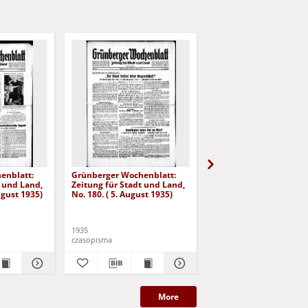
enblatt:
Grünberger Wochenblatt:
Grünberger Wochenbla
t und Land,
Zeitung für Stadt und Land,
Zeitung für Stadt und 
August 1935)
No. 180. ( 5. August 1935)
No. 181. ( 6. August 193
1935
1935
czasopisma
czasopisma
More