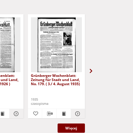
enblatt:
Grünberger Wochenblatt:
Grünberger Wochenbla
t und Land,
Zeitung für Stadt und Land,
Zeitung für Stadt und 
 1926 )
No. 179. ( 3./ 4. August 1935)
No. 180. ( 5. August 193
1935
1935
czasopisma
czasopisma
Więcej