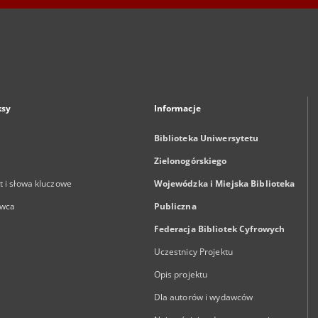
ksy
Informacje
Biblioteka Uniwersytetu
Zielonogórskiego
 i słowa kluczowe
Wojewódzka i Miejska Biblioteka
wca
Publiczna
Federacja Bibliotek Cyfrowych
Uczestnicy Projektu
Opis projektu
Dla autorów i wydawców