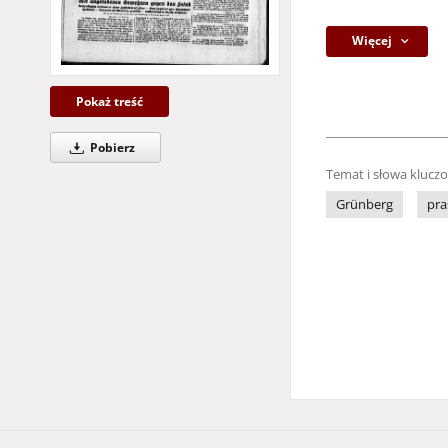
Więcej
Pokaż treść
Pobierz
Temat i słowa klucz
Grünberg
pra