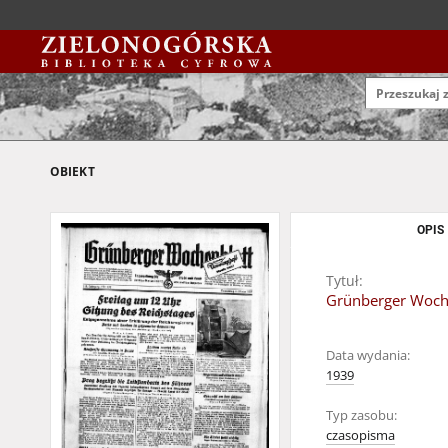
OBIEKT
OPIS
Tytuł:
Grünberger Wochen
Data wydania:
1939
Typ zasobu:
czasopisma