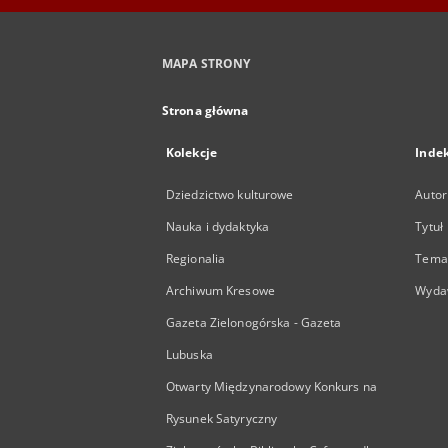
MAPA STRONY
Strona główna
Kolekcje
Inde
Dziedzictwo kulturowe
Autor
Nauka i dydaktyka
Tytuł
Regionalia
Temat
Archiwum Kresowe
Wyda
Gazeta Zielonogórska - Gazeta
Lubuska
Otwarty Międzynarodowy Konkurs na
Rysunek Satyryczny