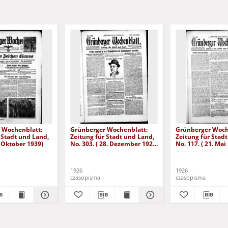
 Wochenblatt:
Grünberger Wochenblatt:
Grünberger Woch
 Stadt und Land,
Zeitung für Stadt und Land,
Zeitung für Stad
. Oktober 1939)
No. 303. ( 28. Dezember 1926
No. 117. ( 21. Mai
)
1926
1926
czasopisma
czasopisma