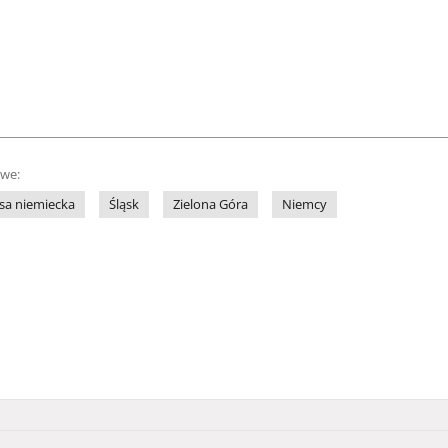
owe:
sa niemiecka
Śląsk
Zielona Góra
Niemcy