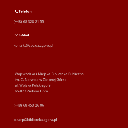
Telefon
(+48) 68 328 21 55
E-Mail
kontakt@zbc.uz.zgora.pl
Wojewódzka i Miejska Biblioteka Publiczna
im. C. Norwida w Zielonej Górze
al. Wojska Polskiego 9
65-077 Zielona Góra
(+48) 68 453 26 06
p.karp@biblioteka.zgora.pl