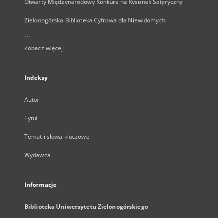
Otwarty Międzynarodowy Konkurs na Rysunek Satyryczny
Zielonogórska Biblioteka Cyfrowa dla Niewidomych
...
Zobacz więcej
Indeksy
Autor
Tytuł
Temat i słowa kluczowe
Wydawca
Informacje
Biblioteka Uniwersytetu Zielonogórskiego