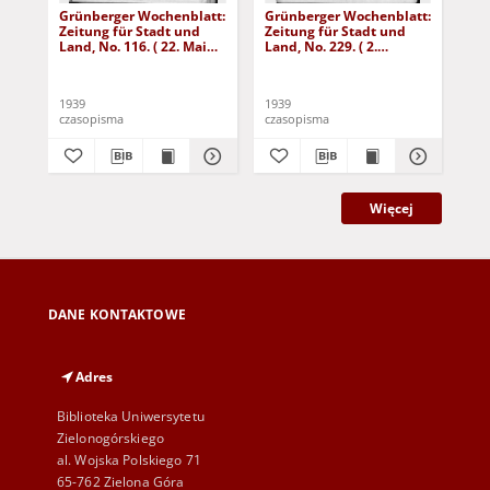
Grünberger Wochenblatt:
Grünberger Wochenblatt:
Gr
Zeitung für Stadt und
Zeitung für Stadt und
Zei
Land, No. 116. ( 22. Mai
Land, No. 229. ( 2.
Lan
1939)
Oktober 1939)
De
1939
1939
192
czasopisma
czasopisma
cza
Więcej
DANE KONTAKTOWE
Adres
Biblioteka Uniwersytetu
Zielonogórskiego
al. Wojska Polskiego 71
65-762 Zielona Góra