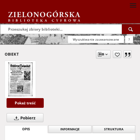
Wyszukiwanie zaawansowane
?
OBIEKT
Pokaż treść
Pobierz
OPIS
INFORMACJE
STRUKTURA