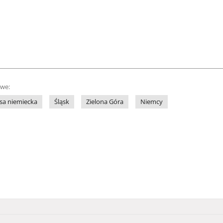
owe:
sa niemiecka
Śląsk
Zielona Góra
Niemcy