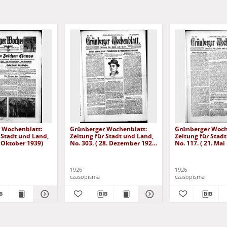
 Wochenblatt:
Grünberger Wochenblatt:
Grünberger Woch
 Stadt und Land,
Zeitung für Stadt und Land,
Zeitung für Stad
. Oktober 1939)
No. 303. ( 28. Dezember 1926
No. 117. ( 21. Mai
)
1926
1926
czasopisma
czasopisma