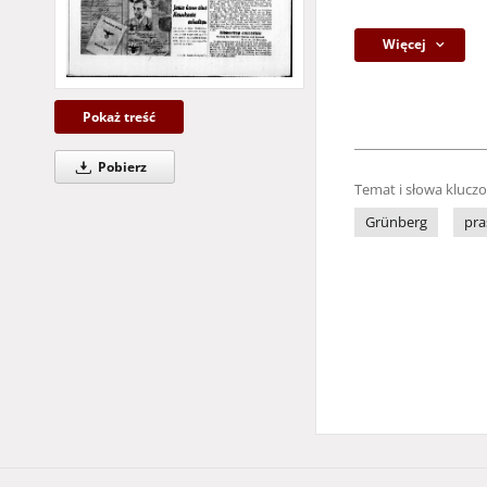
Więcej
Pokaż treść
Pobierz
Temat i słowa klucz
Grünberg
pra