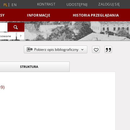
KONTRAST
ZALOGUJ SIĘ
UDOSTĘPNIJ
PL
EN
SY
INFORMACJE
HISTORIA PRZEGLĄDANIA
nsowane
?
Pobierz opis bibliograficzny
STRUKTURA
39)