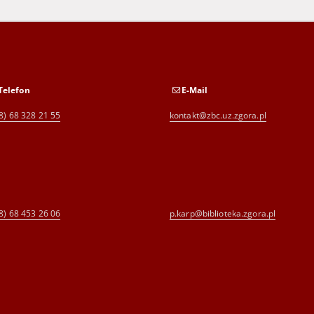
Telefon
E-Mail
8) 68 328 21 55
kontakt@zbc.uz.zgora.pl
8) 68 453 26 06
p.karp@biblioteka.zgora.pl