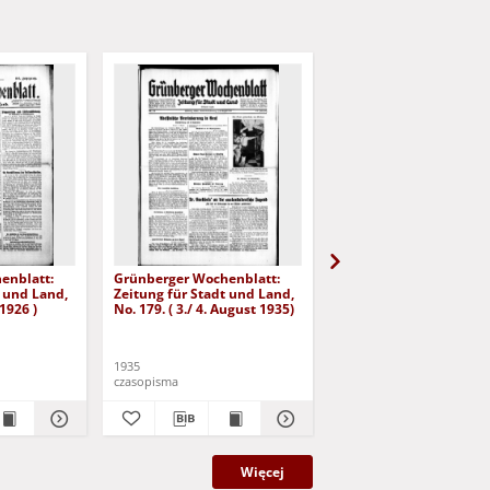
enblatt:
Grünberger Wochenblatt:
Grünberger Wochenbla
t und Land,
Zeitung für Stadt und Land,
Zeitung für Stadt und 
 1926 )
No. 179. ( 3./ 4. August 1935)
No. 180. ( 5. August 193
1935
1935
czasopisma
czasopisma
Więcej