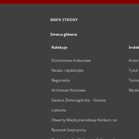
MAPA STRONY
Strona główna
Kolekcje
Inde
Dziedzictwo kulturowe
Autor
Nauka i dydaktyka
Tytuł
Regionalia
Temat
Archiwum Kresowe
Wyda
Gazeta Zielonogórska - Gazeta
Lubuska
Otwarty Międzynarodowy Konkurs na
Rysunek Satyryczny