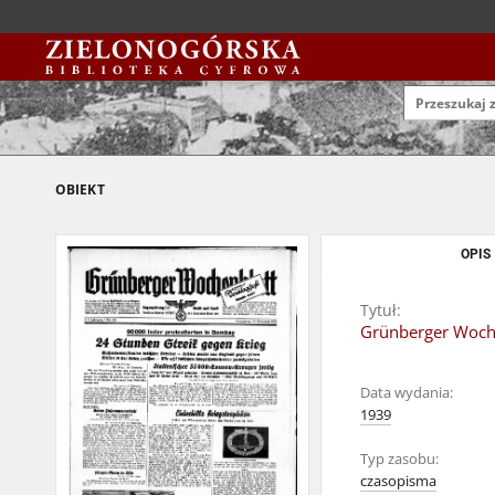
OBIEKT
OPIS
Tytuł:
Grünberger Woche
Data wydania:
1939
Typ zasobu:
czasopisma