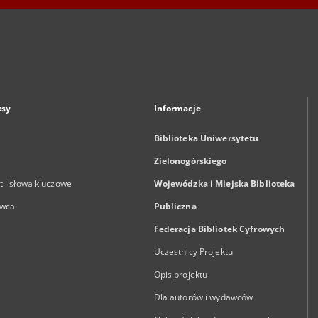
ksy
Informacje
Biblioteka Uniwersytetu
Zielonogórskiego
 i słowa kluczowe
Wojewódzka i Miejska Biblioteka
wca
Publiczna
Federacja Bibliotek Cyfrowych
Uczestnicy Projektu
Opis projektu
Dla autorów i wydawców