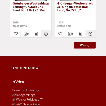
Grünberger Wochenblatt:
Grünberger Wochenblatt:
Gr
Zeitung für Stadt und
Zeitung für Stadt und
Zei
Land, No. 116. ( 22. Mai
Land, No. 229. ( 2.
Lan
1939)
Oktober 1939)
De
1939
1939
192
czasopisma
czasopisma
cza
Więcej
DANE KONTAKTOWE
Adres
Biblioteka Uniwersytetu
Zielonogórskiego
al. Wojska Polskiego 71
65-762 Zielona Góra