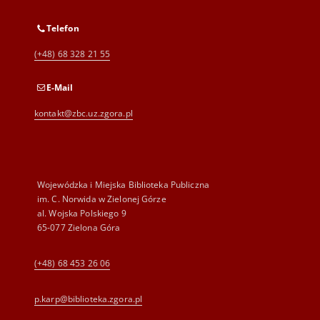
Telefon
(+48) 68 328 21 55
E-Mail
kontakt@zbc.uz.zgora.pl
Wojewódzka i Miejska Biblioteka Publiczna
im. C. Norwida w Zielonej Górze
al. Wojska Polskiego 9
65-077 Zielona Góra
(+48) 68 453 26 06
p.karp@biblioteka.zgora.pl