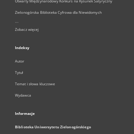
Otwarty Międzynarodowy Konkurs na Rysunek Satyryczny
Zielonogórska Biblioteka Cyfrowa dla Niewidomych
...
Zobacz więcej
Indeksy
Autor
Tytuł
Temat i słowa kluczowe
Wydawca
Informacje
Biblioteka Uniwersytetu Zielonogórskiego