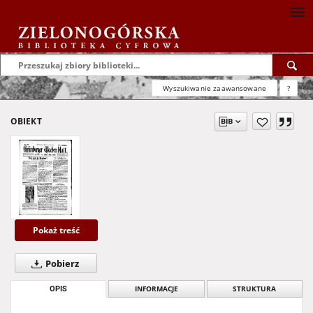
Wyszukiwanie zaawansowane
?
OBIEKT
Pokaż treść
Pobierz
OPIS
INFORMACJE
STRUKTURA