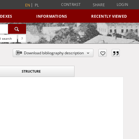
CONTRAST
LOGIN
SHARE
EN
PL
NDEXES
INFORMATIONS
RECENTLY VIEWED
 search
?
Download bibliography description
STRUCTURE