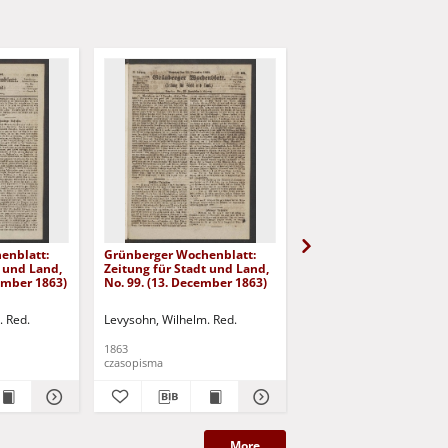
enblatt:
Grünberger Wochenblatt:
Grünberger Wochenbla
t und Land,
Zeitung für Stadt und Land,
Zeitung für Stadt und 
cember 1863)
No. 99. (13. December 1863)
No. 98. (10. December 
. Red.
Levysohn, Wilhelm. Red.
Levysohn, Wilhelm. Red.
1863
1863
czasopisma
czasopisma
More