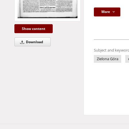
More
Show content
Download
Subject and keyword
Zielona Góra