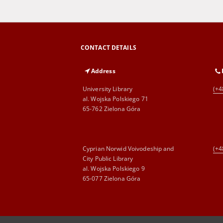
CONTACT DETAILS
Address
University Library
(+4
al. Wojska Polskiego 71
65-762 Zielona Góra
Cyprian Norwid Voivodeship and
(+4
City Public Library
al. Wojska Polskiego 9
65-077 Zielona Góra