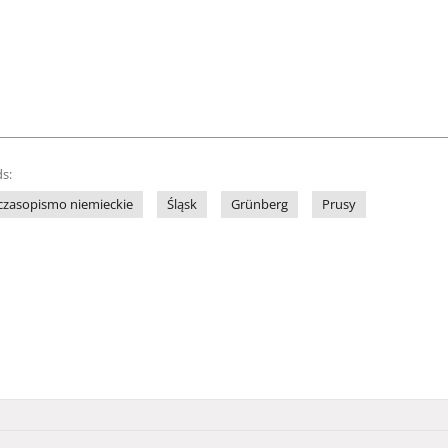
s:
czasopismo niemieckie
Śląsk
Grünberg
Prusy