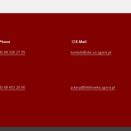
Phone
E-Mail
8) 68 328 21 55
kontakt@zbc.uz.zgora.pl
8) 68 453 26 06
p.karp@biblioteka.zgora.pl