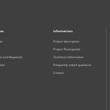
xes
Informations
or
Project description
Project Participants
ct and Keywords
Technical information
sher
Frequently asked questions
Contact