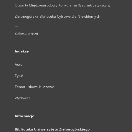
Otwarty Międzynarodowy Konkurs na Rysunek Satyryczny
Zielonogórska Biblioteka Cyfrowa dla Niewidomych
...
Zobacz więcej
Indeksy
Autor
Tytuł
Temat i słowa kluczowe
Wydawca
Informacje
Biblioteka Uniwersytetu Zielonogórskiego