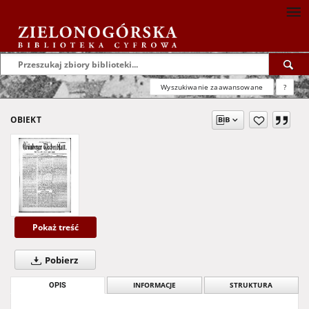
Wyszukiwanie zaawansowane
?
OBIEKT
Pokaż treść
Pobierz
OPIS
INFORMACJE
STRUKTURA