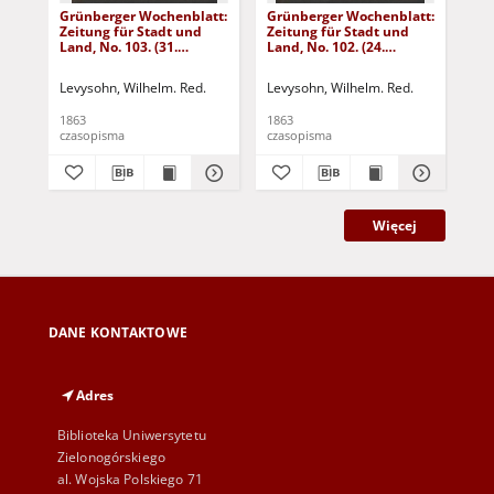
Grünberger Wochenblatt:
Grünberger Wochenblatt:
Gr
Zeitung für Stadt und
Zeitung für Stadt und
Zei
Land, No. 103. (31.
Land, No. 102. (24.
Lan
December 1863)
December 1863)
De
Levysohn, Wilhelm. Red.
Levysohn, Wilhelm. Red.
Lev
1863
1863
186
czasopisma
czasopisma
cza
Więcej
DANE KONTAKTOWE
Adres
Biblioteka Uniwersytetu
Zielonogórskiego
al. Wojska Polskiego 71