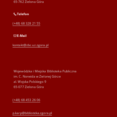
65-762 Zielona Góra
Telefon
(+48) 68 328 21 55
E-Mail
kontakt@zbc.uz.zgora.pl
Wojewódzka i Miejska Biblioteka Publiczna
im. C. Norwida w Zielonej Górze
al. Wojska Polskiego 9
65-077 Zielona Góra
(+48) 68 453 26 06
p.karp@biblioteka.zgora.pl