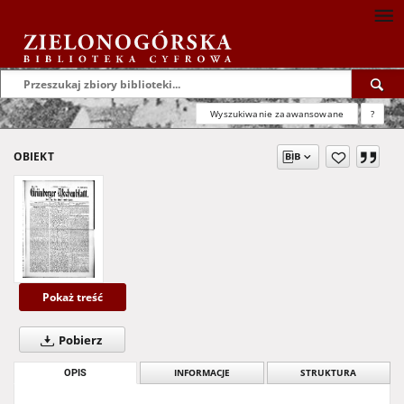
Wyszukiwanie zaawansowane
?
OBIEKT
Pokaż treść
Pobierz
OPIS
INFORMACJE
STRUKTURA