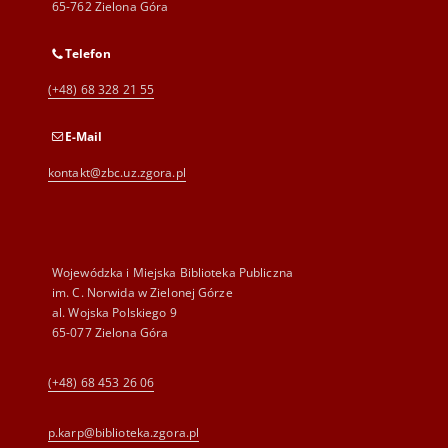
65-762 Zielona Góra
Telefon
(+48) 68 328 21 55
E-Mail
kontakt@zbc.uz.zgora.pl
Wojewódzka i Miejska Biblioteka Publiczna
im. C. Norwida w Zielonej Górze
al. Wojska Polskiego 9
65-077 Zielona Góra
(+48) 68 453 26 06
p.karp@biblioteka.zgora.pl