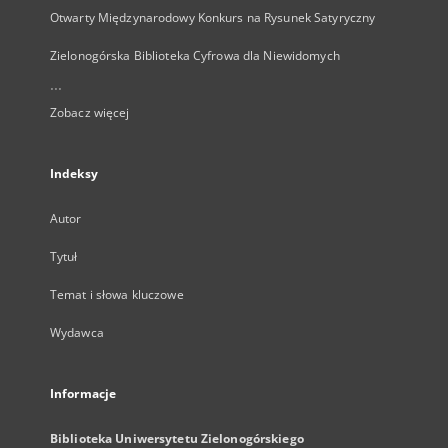
Otwarty Międzynarodowy Konkurs na Rysunek Satyryczny
Zielonogórska Biblioteka Cyfrowa dla Niewidomych
...
Zobacz więcej
Indeksy
Autor
Tytuł
Temat i słowa kluczowe
Wydawca
Informacje
Biblioteka Uniwersytetu Zielonogórskiego