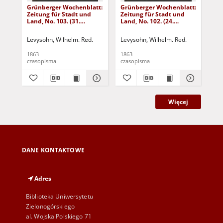
Grünberger Wochenblatt:
Grünberger Wochenblatt:
Gr
Zeitung für Stadt und
Zeitung für Stadt und
Zei
Land, No. 103. (31.
Land, No. 102. (24.
Lan
December 1863)
December 1863)
De
Levysohn, Wilhelm. Red.
Levysohn, Wilhelm. Red.
Lev
1863
1863
186
czasopisma
czasopisma
cza
Więcej
DANE KONTAKTOWE
Adres
Biblioteka Uniwersytetu
Zielonogórskiego
al. Wojska Polskiego 71