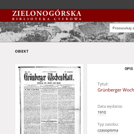
OBIEKT
OPIS
Tytuł:
Grünberger Woche
Data wydania:
1910
Typ zasobu:
czasopisma