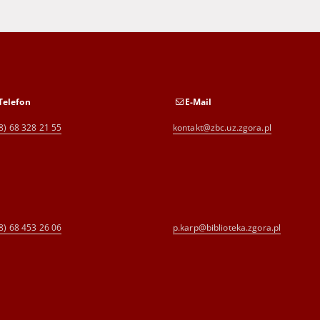
Telefon
E-Mail
8) 68 328 21 55
kontakt@zbc.uz.zgora.pl
8) 68 453 26 06
p.karp@biblioteka.zgora.pl