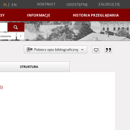
KONTRAST
ZALOGUJ SIĘ
UDOSTĘPNIJ
PL
EN
SY
INFORMACJE
HISTORIA PRZEGLĄDANIA
nsowane
?
Pobierz opis bibliograficzny
STRUKTURA
0)