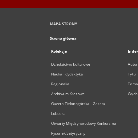
MAPA STRONY
Strona główna
Kolekcje
Inde
Dziedzictwo kulturowe
Autor
Nauka i dydaktyka
Tytuł
Regionalia
Temat
Archiwum Kresowe
Wyda
Gazeta Zielonogórska - Gazeta
Lubuska
Otwarty Międzynarodowy Konkurs na
Rysunek Satyryczny