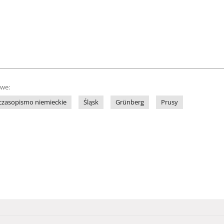
owe:
czasopismo niemieckie
Śląsk
Grünberg
Prusy