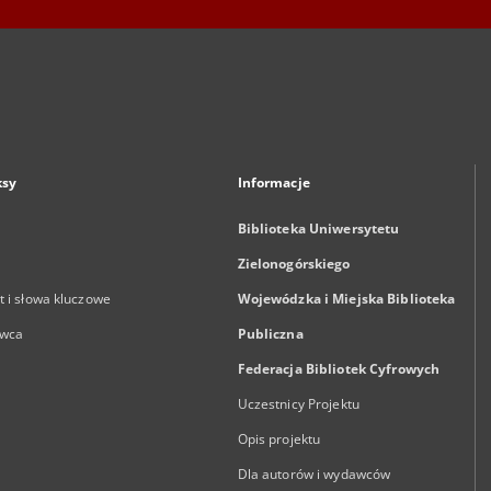
ksy
Informacje
Biblioteka Uniwersytetu
Zielonogórskiego
 i słowa kluczowe
Wojewódzka i Miejska Biblioteka
wca
Publiczna
Federacja Bibliotek Cyfrowych
Uczestnicy Projektu
Opis projektu
Dla autorów i wydawców