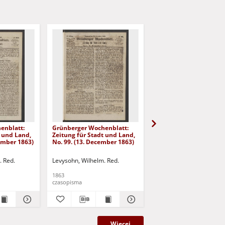
enblatt:
Grünberger Wochenblatt:
Grünberger Wochenbla
t und Land,
Zeitung für Stadt und Land,
Zeitung für Stadt und 
cember 1863)
No. 99. (13. December 1863)
No. 98. (10. December 
. Red.
Levysohn, Wilhelm. Red.
Levysohn, Wilhelm. Red.
1863
1863
czasopisma
czasopisma
Więcej