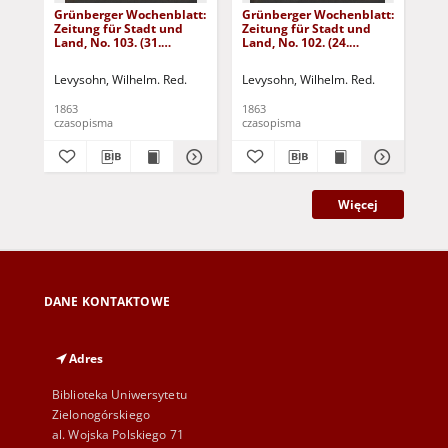
Grünberger Wochenblatt:
Grünberger Wochenblatt:
Gr
Zeitung für Stadt und
Zeitung für Stadt und
Zei
Land, No. 103. (31.
Land, No. 102. (24.
Lan
December 1863)
December 1863)
De
Levysohn, Wilhelm. Red.
Levysohn, Wilhelm. Red.
Lev
1863
1863
186
czasopisma
czasopisma
cza
Więcej
DANE KONTAKTOWE
Adres
Biblioteka Uniwersytetu
Zielonogórskiego
al. Wojska Polskiego 71