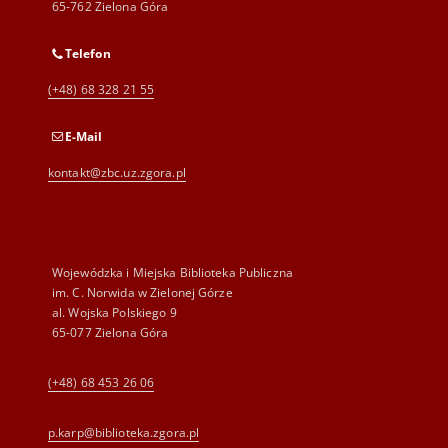
65-762 Zielona Góra
Telefon
(+48) 68 328 21 55
E-Mail
kontakt@zbc.uz.zgora.pl
Wojewódzka i Miejska Biblioteka Publiczna
im. C. Norwida w Zielonej Górze
al. Wojska Polskiego 9
65-077 Zielona Góra
(+48) 68 453 26 06
p.karp@biblioteka.zgora.pl