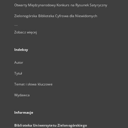
Otwarty Międzynarodowy Konkurs na Rysunek Satyryczny
Zielonogórska Biblioteka Cyfrowa dla Niewidomych
...
Zobacz więcej
Indeksy
Autor
Tytuł
Temat i słowa kluczowe
Wydawca
Informacje
Biblioteka Uniwersytetu Zielonogórskiego