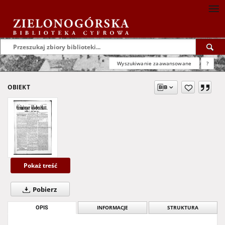
Wyszukiwanie zaawansowane
?
OBIEKT
Pokaż treść
Pobierz
OPIS
INFORMACJE
STRUKTURA