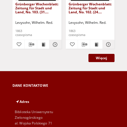
Grünberger Wochenblatt:
Grünberger Wochenblatt:
Gr
Zeitung für Stadt und
Zeitung für Stadt und
Zei
Land, No. 103. (31.
Land, No. 102. (24.
Lan
December 1863)
December 1863)
De
Levysohn, Wilhelm. Red.
Levysohn, Wilhelm. Red.
Lev
1863
1863
186
czasopisma
czasopisma
cza
Więcej
DANE KONTAKTOWE
Adres
Biblioteka Uniwersytetu
Zielonogórskiego
al. Wojska Polskiego 71