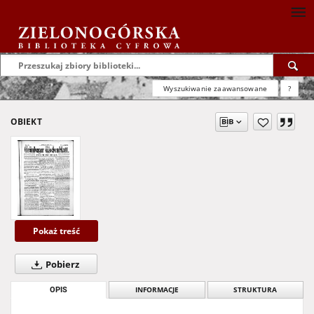
Wyszukiwanie zaawansowane
?
OBIEKT
Pokaż treść
Pobierz
OPIS
INFORMACJE
STRUKTURA