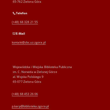
65-762 Zielona Góra
Telefon
(+48) 68 328 21 55
E-Mail
kontakt@zbc.uz.zgora.pl
Wojewódzka i Miejska Biblioteka Publiczna
im. C. Norwida w Zielonej Górze
al. Wojska Polskiego 9
65-077 Zielona Góra
(+48) 68 453 26 06
p.karp@biblioteka.zgora.pl