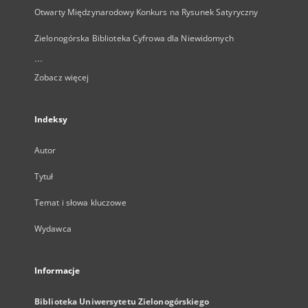
Otwarty Międzynarodowy Konkurs na Rysunek Satyryczny
Zielonogórska Biblioteka Cyfrowa dla Niewidomych
...
Zobacz więcej
Indeksy
Autor
Tytuł
Temat i słowa kluczowe
Wydawca
Informacje
Biblioteka Uniwersytetu Zielonogórskiego