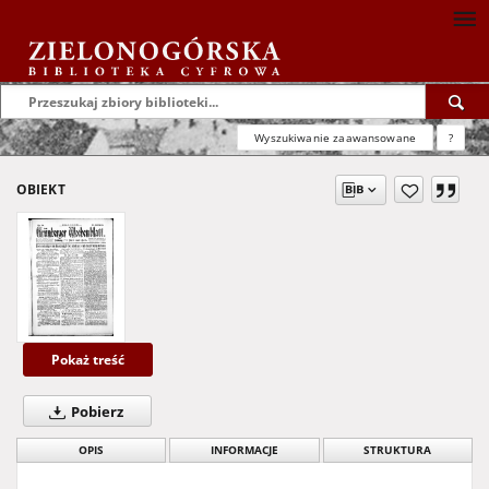
Wyszukiwanie zaawansowane
?
OBIEKT
Pokaż treść
Pobierz
OPIS
INFORMACJE
STRUKTURA