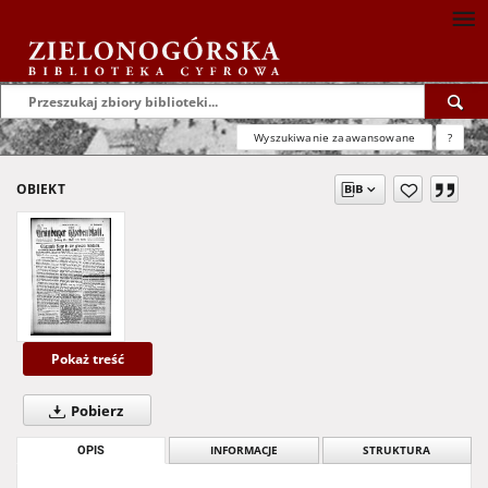
Wyszukiwanie zaawansowane
?
OBIEKT
Pokaż treść
Pobierz
OPIS
INFORMACJE
STRUKTURA