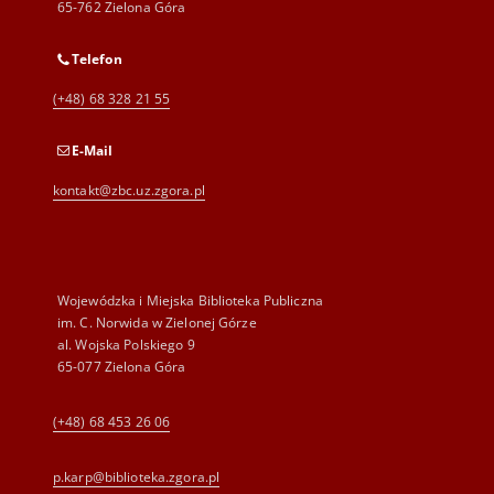
65-762 Zielona Góra
Telefon
(+48) 68 328 21 55
E-Mail
kontakt@zbc.uz.zgora.pl
Wojewódzka i Miejska Biblioteka Publiczna
im. C. Norwida w Zielonej Górze
al. Wojska Polskiego 9
65-077 Zielona Góra
(+48) 68 453 26 06
p.karp@biblioteka.zgora.pl