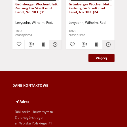
Grünberger Wochenblatt:
Grünberger Wochenblatt:
Gr
Zeitung für Stadt und
Zeitung für Stadt und
Zei
Land, No. 103. (31.
Land, No. 102. (24.
Lan
December 1863)
December 1863)
De
Levysohn, Wilhelm. Red.
Levysohn, Wilhelm. Red.
Lev
1863
1863
186
czasopisma
czasopisma
cza
Więcej
DANE KONTAKTOWE
Adres
Biblioteka Uniwersytetu
Zielonogórskiego
al. Wojska Polskiego 71