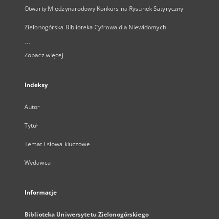
Otwarty Międzynarodowy Konkurs na Rysunek Satyryczny
Zielonogórska Biblioteka Cyfrowa dla Niewidomych
...
Zobacz więcej
Indeksy
Autor
Tytuł
Temat i słowa kluczowe
Wydawca
Informacje
Biblioteka Uniwersytetu Zielonogórskiego