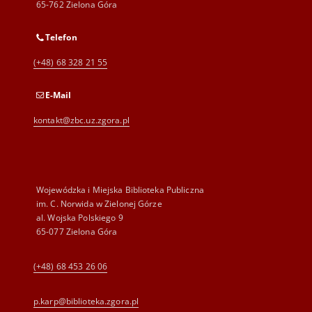
65-762 Zielona Góra
Telefon
(+48) 68 328 21 55
E-Mail
kontakt@zbc.uz.zgora.pl
Wojewódzka i Miejska Biblioteka Publiczna
im. C. Norwida w Zielonej Górze
al. Wojska Polskiego 9
65-077 Zielona Góra
(+48) 68 453 26 06
p.karp@biblioteka.zgora.pl