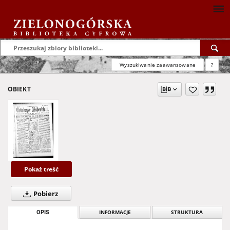
Wyszukiwanie zaawansowane
?
OBIEKT
Pokaż treść
Pobierz
OPIS
INFORMACJE
STRUKTURA