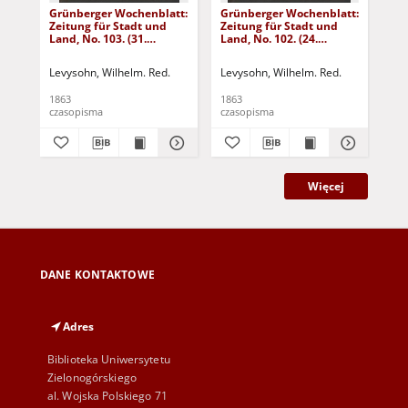
Grünberger Wochenblatt:
Grünberger Wochenblatt:
Gr
Zeitung für Stadt und
Zeitung für Stadt und
Zei
Land, No. 103. (31.
Land, No. 102. (24.
Lan
December 1863)
December 1863)
De
Levysohn, Wilhelm. Red.
Levysohn, Wilhelm. Red.
Lev
1863
1863
186
czasopisma
czasopisma
cza
Więcej
DANE KONTAKTOWE
Adres
Biblioteka Uniwersytetu
Zielonogórskiego
al. Wojska Polskiego 71