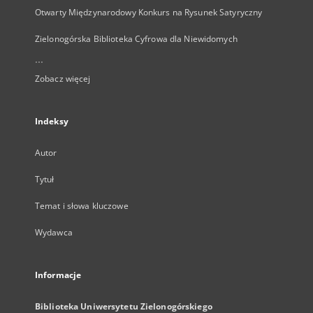
Otwarty Międzynarodowy Konkurs na Rysunek Satyryczny
Zielonogórska Biblioteka Cyfrowa dla Niewidomych
...
Zobacz więcej
Indeksy
Autor
Tytuł
Temat i słowa kluczowe
Wydawca
Informacje
Biblioteka Uniwersytetu Zielonogórskiego