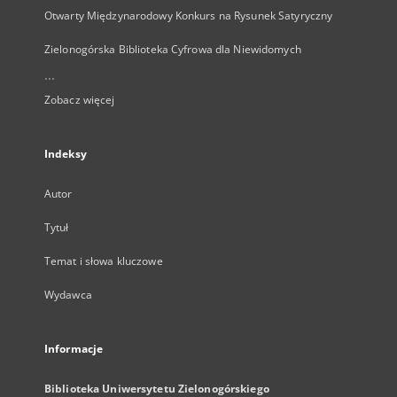
Otwarty Międzynarodowy Konkurs na Rysunek Satyryczny
Zielonogórska Biblioteka Cyfrowa dla Niewidomych
...
Zobacz więcej
Indeksy
Autor
Tytuł
Temat i słowa kluczowe
Wydawca
Informacje
Biblioteka Uniwersytetu Zielonogórskiego