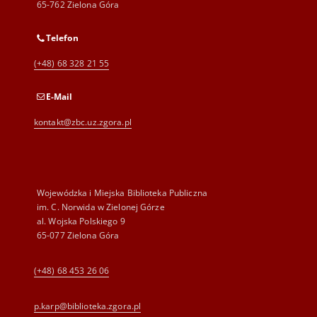
65-762 Zielona Góra
Telefon
(+48) 68 328 21 55
E-Mail
kontakt@zbc.uz.zgora.pl
Wojewódzka i Miejska Biblioteka Publiczna
im. C. Norwida w Zielonej Górze
al. Wojska Polskiego 9
65-077 Zielona Góra
(+48) 68 453 26 06
p.karp@biblioteka.zgora.pl