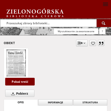
Wyszukiwanie zaawansowane
?
OBIEKT
Pokaż treść
Pobierz
OPIS
INFORMACJE
STRUKTURA