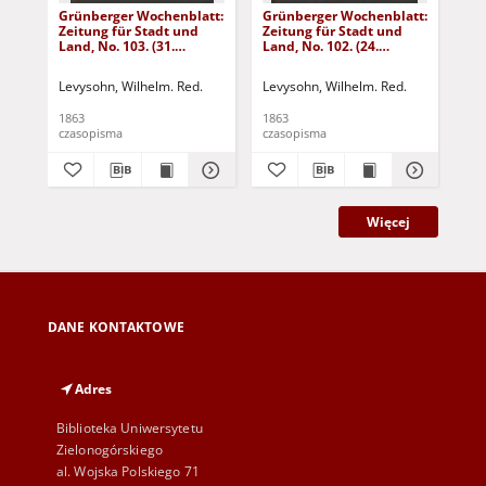
Grünberger Wochenblatt:
Grünberger Wochenblatt:
Gr
Zeitung für Stadt und
Zeitung für Stadt und
Zei
Land, No. 103. (31.
Land, No. 102. (24.
Lan
December 1863)
December 1863)
De
Levysohn, Wilhelm. Red.
Levysohn, Wilhelm. Red.
Lev
1863
1863
186
czasopisma
czasopisma
cza
Więcej
DANE KONTAKTOWE
Adres
Biblioteka Uniwersytetu
Zielonogórskiego
al. Wojska Polskiego 71