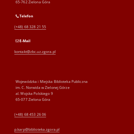
65-762 Zielona Góra
Telefon
(+48) 68 328 21 55
E-Mail
kontakt@zbc.uz.zgora.pl
Wojewódzka i Miejska Biblioteka Publiczna
im. C. Norwida w Zielonej Górze
al. Wojska Polskiego 9
65-077 Zielona Góra
(+48) 68 453 26 06
p.karp@biblioteka.zgora.pl