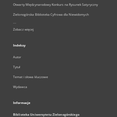
Otwarty Międzynarodowy Konkurs na Rysunek Satyryczny
Zielonogórska Biblioteka Cyfrowa dla Niewidomych
...
Zobacz więcej
Indeksy
Autor
Tytuł
Temat i słowa kluczowe
Wydawca
Informacje
Biblioteka Uniwersytetu Zielonogórskiego