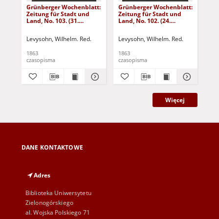
Grünberger Wochenblatt:
Grünberger Wochenblatt:
Gr
Zeitung für Stadt und
Zeitung für Stadt und
Zei
Land, No. 103. (31.
Land, No. 102. (24.
Lan
December 1863)
December 1863)
De
Levysohn, Wilhelm. Red.
Levysohn, Wilhelm. Red.
Lev
1863
1863
186
czasopisma
czasopisma
cza
Więcej
DANE KONTAKTOWE
Adres
Biblioteka Uniwersytetu
Zielonogórskiego
al. Wojska Polskiego 71