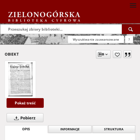
Wyszukiwanie zaawansowane
?
OBIEKT
Pokaż treść
Pobierz
OPIS
INFORMACJE
STRUKTURA