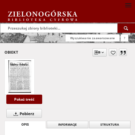
Wyszukiwanie zaawansowane
?
OBIEKT
Pokaż treść
Pobierz
OPIS
INFORMACJE
STRUKTURA