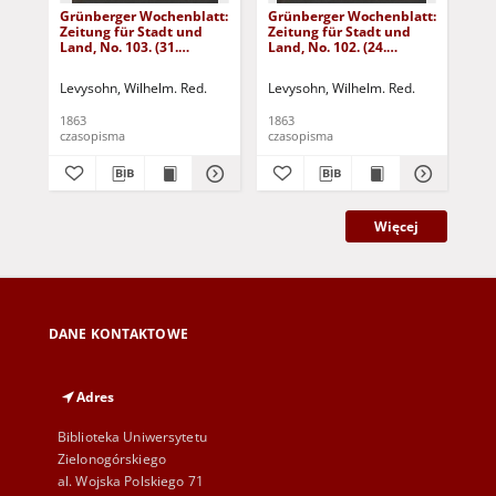
Grünberger Wochenblatt:
Grünberger Wochenblatt:
Gr
Zeitung für Stadt und
Zeitung für Stadt und
Zei
Land, No. 103. (31.
Land, No. 102. (24.
Lan
December 1863)
December 1863)
De
Levysohn, Wilhelm. Red.
Levysohn, Wilhelm. Red.
Lev
1863
1863
186
czasopisma
czasopisma
cza
Więcej
DANE KONTAKTOWE
Adres
Biblioteka Uniwersytetu
Zielonogórskiego
al. Wojska Polskiego 71