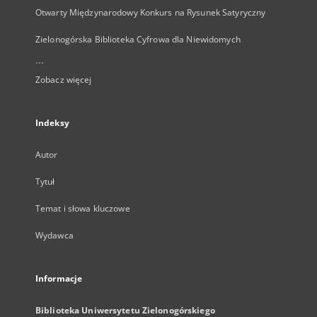
Otwarty Międzynarodowy Konkurs na Rysunek Satyryczny
Zielonogórska Biblioteka Cyfrowa dla Niewidomych
...
Zobacz więcej
Indeksy
Autor
Tytuł
Temat i słowa kluczowe
Wydawca
Informacje
Biblioteka Uniwersytetu Zielonogórskiego