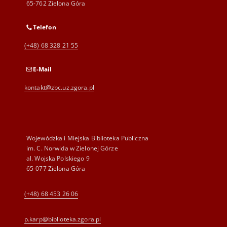
65-762 Zielona Góra
Telefon
(+48) 68 328 21 55
E-Mail
kontakt@zbc.uz.zgora.pl
Wojewódzka i Miejska Biblioteka Publiczna
im. C. Norwida w Zielonej Górze
al. Wojska Polskiego 9
65-077 Zielona Góra
(+48) 68 453 26 06
p.karp@biblioteka.zgora.pl