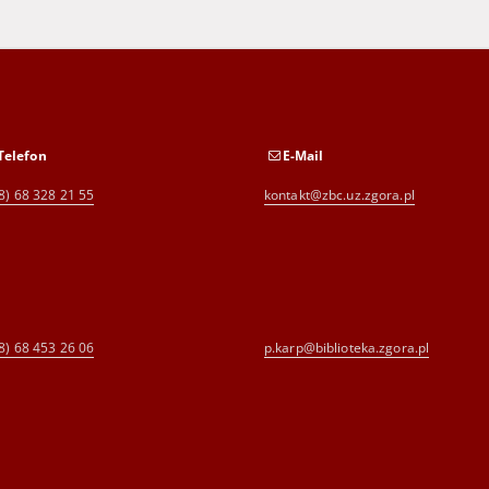
Telefon
E-Mail
8) 68 328 21 55
kontakt@zbc.uz.zgora.pl
8) 68 453 26 06
p.karp@biblioteka.zgora.pl