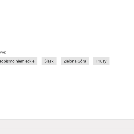
owe:
sopismo niemieckie
Śląsk
Zielona Góra
Prusy