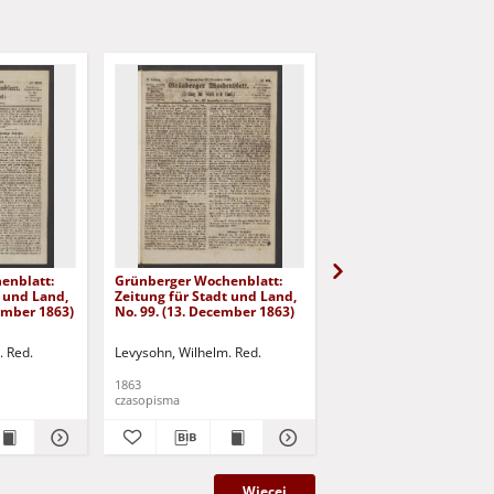
enblatt:
Grünberger Wochenblatt:
Grünberger Wochenbla
t und Land,
Zeitung für Stadt und Land,
Zeitung für Stadt und 
cember 1863)
No. 99. (13. December 1863)
No. 98. (10. December 
. Red.
Levysohn, Wilhelm. Red.
Levysohn, Wilhelm. Red.
1863
1863
czasopisma
czasopisma
Więcej