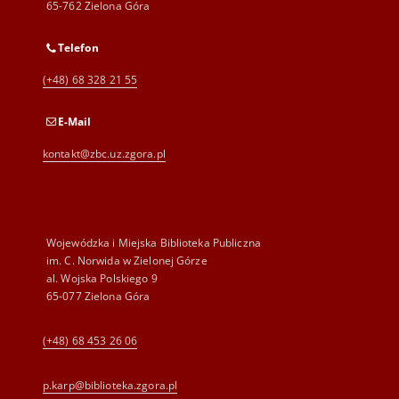
65-762 Zielona Góra
Telefon
(+48) 68 328 21 55
E-Mail
kontakt@zbc.uz.zgora.pl
Wojewódzka i Miejska Biblioteka Publiczna
im. C. Norwida w Zielonej Górze
al. Wojska Polskiego 9
65-077 Zielona Góra
(+48) 68 453 26 06
p.karp@biblioteka.zgora.pl