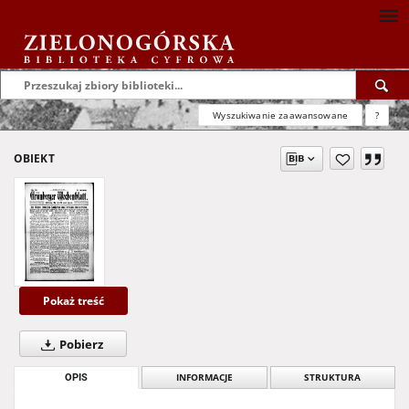
Wyszukiwanie zaawansowane
?
OBIEKT
Pokaż treść
Pobierz
OPIS
INFORMACJE
STRUKTURA