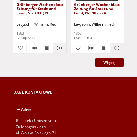
Grünberger Wochenblatt:
Grünberger Wochenblatt:
Gr
Zeitung für Stadt und
Zeitung für Stadt und
Zei
Land, No. 103. (31.
Land, No. 102. (24.
Lan
December 1863)
December 1863)
De
Levysohn, Wilhelm. Red.
Levysohn, Wilhelm. Red.
Lev
1863
1863
186
czasopisma
czasopisma
cza
Więcej
DANE KONTAKTOWE
Adres
Biblioteka Uniwersytetu
Zielonogórskiego
al. Wojska Polskiego 71