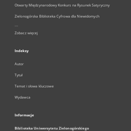
Otwarty Międzynarodowy Konkurs na Rysunek Satyryczny
Zielonogórska Biblioteka Cyfrowa dla Niewidomych
...
Zobacz więcej
Indeksy
Autor
Tytuł
Temat i słowa kluczowe
Wydawca
Informacje
Biblioteka Uniwersytetu Zielonogórskiego