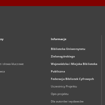
ksy
Informacje
Biblioteka Uniwersytetu
Zielonogórskiego
 i słowa kluczowe
Wojewódzka i Miejska Biblioteka
wca
Publiczna
Federacja Bibliotek Cyfrowych
Uczestnicy Projektu
Opis projektu
Dla autorów i wydawców