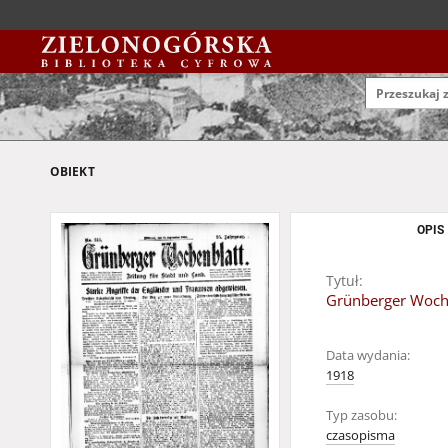
OBIEKT
OPIS
Tytuł:
Grünberger Woche
Data wydania:
1918
Typ zasobu:
czasopisma