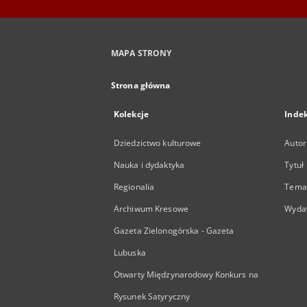
MAPA STRONY
Strona główna
Kolekcje
Inde
Dziedzictwo kulturowe
Autor
Nauka i dydaktyka
Tytuł
Regionalia
Temat
Archiwum Kresowe
Wyda
Gazeta Zielonogórska - Gazeta
Lubuska
Otwarty Międzynarodowy Konkurs na
Rysunek Satyryczny