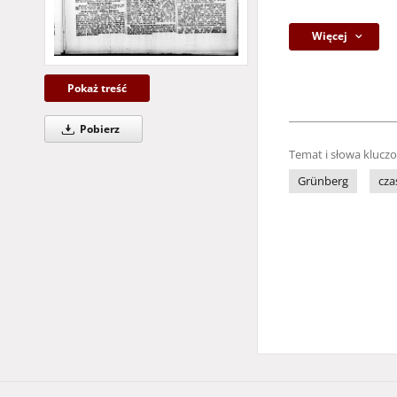
Więcej
Pokaż treść
Pobierz
Temat i słowa klucz
Grünberg
cza