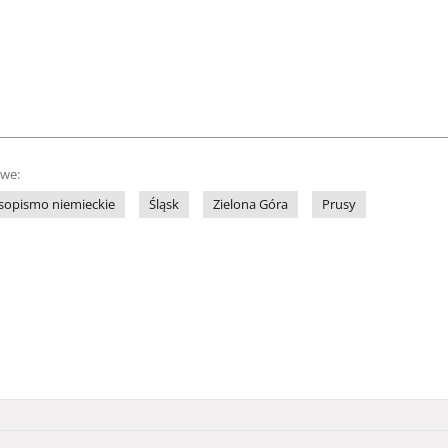
owe:
sopismo niemieckie
Śląsk
Zielona Góra
Prusy