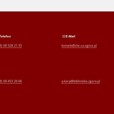
Telefon
E-Mail
8) 68 328 21 55
kontakt@zbc.uz.zgora.pl
8) 68 453 26 06
p.karp@biblioteka.zgora.pl