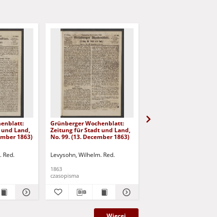
enblatt:
Grünberger Wochenblatt:
Grünberger Wochenbla
t und Land,
Zeitung für Stadt und Land,
Zeitung für Stadt und 
cember 1863)
No. 99. (13. December 1863)
No. 98. (10. December 
. Red.
Levysohn, Wilhelm. Red.
Levysohn, Wilhelm. Red.
1863
1863
czasopisma
czasopisma
Więcej