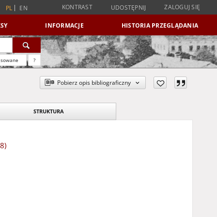
KONTRAST
ZALOGUJ SIĘ
UDOSTĘPNIJ
PL
EN
SY
INFORMACJE
HISTORIA PRZEGLĄDANIA
nsowane
?
Pobierz opis bibliograficzny
STRUKTURA
8)