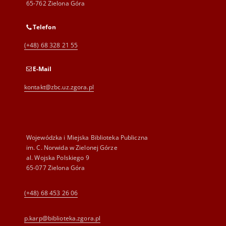
65-762 Zielona Góra
Telefon
(+48) 68 328 21 55
E-Mail
kontakt@zbc.uz.zgora.pl
Wojewódzka i Miejska Biblioteka Publiczna
im. C. Norwida w Zielonej Górze
al. Wojska Polskiego 9
65-077 Zielona Góra
(+48) 68 453 26 06
p.karp@biblioteka.zgora.pl