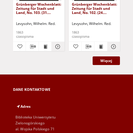
Grünberger Wochenblatt:
Grünberger Wochenblatt:
Gr
Zeitung für Stadt und
Zeitung für Stadt und
Zei
Land, No. 103. (31.
Land, No. 102. (24.
Lan
December 1863)
December 1863)
De
Levysohn, Wilhelm. Red.
Levysohn, Wilhelm. Red.
Lev
1863
1863
186
czasopisma
czasopisma
cza
Więcej
DANE KONTAKTOWE
Adres
Biblioteka Uniwersytetu
Zielonogórskiego
al. Wojska Polskiego 71