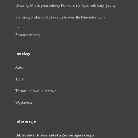
Otwarty Międzynarodowy Konkurs na Rysunek Satyryczny
Zielonogórska Biblioteka Cyfrowa dla Niewidomych
...
Zobacz więcej
Indeksy
Autor
Tytuł
Temat i słowa kluczowe
Wydawca
Informacje
Biblioteka Uniwersytetu Zielonogórskiego