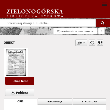
Wyszukiwanie zaawansowane
?
OBIEKT
Pokaż treść
Pobierz
OPIS
INFORMACJE
STRUKTURA