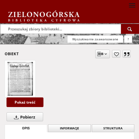
Wyszukiwanie zaawansowane
?
OBIEKT
Pokaż treść
Pobierz
OPIS
INFORMACJE
STRUKTURA