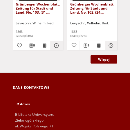
Grünberger Wochenblatt:
Grünberger Wochenblatt:
Gr
Zeitung für Stadt und
Zeitung für Stadt und
Zei
Land, No. 103. (31.
Land, No. 102. (24.
Lan
December 1863)
December 1863)
De
Levysohn, Wilhelm. Red.
Levysohn, Wilhelm. Red.
Lev
1863
1863
186
czasopisma
czasopisma
cza
Więcej
DANE KONTAKTOWE
Adres
Biblioteka Uniwersytetu
Zielonogórskiego
al. Wojska Polskiego 71