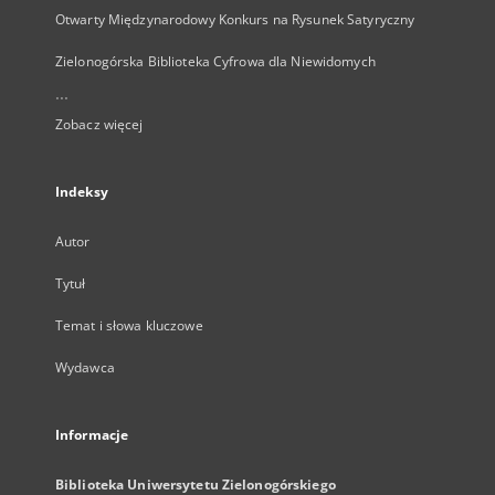
Otwarty Międzynarodowy Konkurs na Rysunek Satyryczny
Zielonogórska Biblioteka Cyfrowa dla Niewidomych
...
Zobacz więcej
Indeksy
Autor
Tytuł
Temat i słowa kluczowe
Wydawca
Informacje
Biblioteka Uniwersytetu Zielonogórskiego