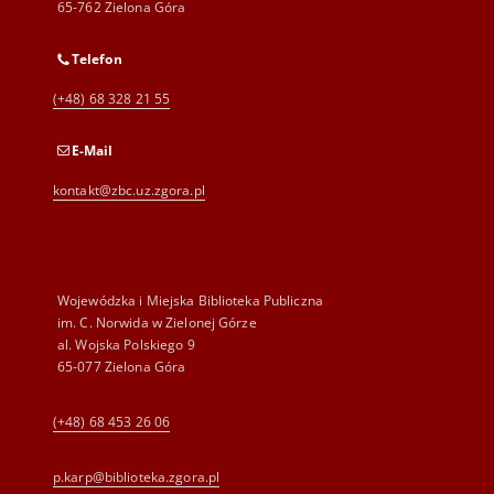
65-762 Zielona Góra
Telefon
(+48) 68 328 21 55
E-Mail
kontakt@zbc.uz.zgora.pl
Wojewódzka i Miejska Biblioteka Publiczna
im. C. Norwida w Zielonej Górze
al. Wojska Polskiego 9
65-077 Zielona Góra
(+48) 68 453 26 06
p.karp@biblioteka.zgora.pl