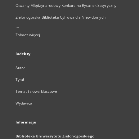
Otwarty Międzynarodowy Konkurs na Rysunek Satyryczny
Zielonogórska Biblioteka Cyfrowa dla Niewidomych
...
Zobacz więcej
Indeksy
Autor
Tytuł
Temat i słowa kluczowe
Wydawca
Informacje
Biblioteka Uniwersytetu Zielonogórskiego