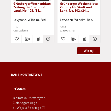
Grünberger Wochenblatt:
Grünberger Wochenblatt:
Gr
Zeitung für Stadt und
Zeitung für Stadt und
Zei
Land, No. 103. (31.
Land, No. 102. (24.
Lan
December 1863)
December 1863)
De
Levysohn, Wilhelm. Red.
Levysohn, Wilhelm. Red.
Lev
1863
1863
186
czasopisma
czasopisma
cza
Więcej
DANE KONTAKTOWE
Adres
Biblioteka Uniwersytetu
Zielonogórskiego
al. Wojska Polskiego 71