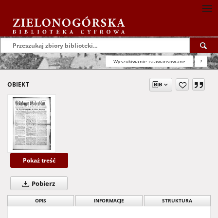
Wyszukiwanie zaawansowane
?
OBIEKT
Pokaż treść
Pobierz
OPIS
INFORMACJE
STRUKTURA