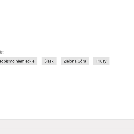
s:
sopismo niemieckie
Śląsk
Zielona Góra
Prusy