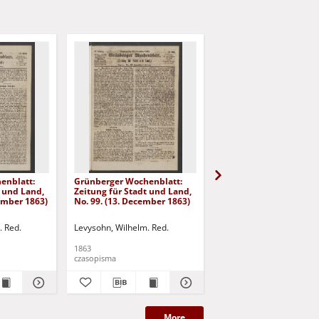
enblatt:
Grünberger Wochenblatt:
Grünberger Wochenbla
t und Land,
Zeitung für Stadt und Land,
Zeitung für Stadt und 
cember 1863)
No. 99. (13. December 1863)
No. 98. (10. December 
. Red.
Levysohn, Wilhelm. Red.
Levysohn, Wilhelm. Red.
1863
1863
czasopisma
czasopisma
More