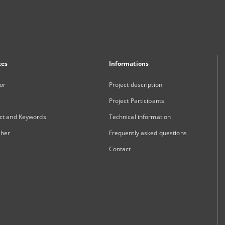
xes
Informations
or
Project description
Project Participants
ct and Keywords
Technical information
sher
Frequently asked questions
Contact