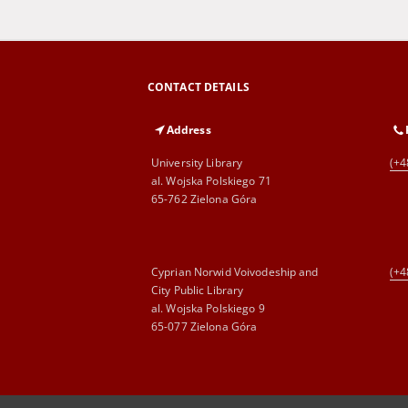
CONTACT DETAILS
Address
University Library
(+4
al. Wojska Polskiego 71
65-762 Zielona Góra
Cyprian Norwid Voivodeship and
(+4
City Public Library
al. Wojska Polskiego 9
65-077 Zielona Góra