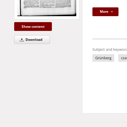
More
Show content
Download
Subject and keyword
Grünberg
cza