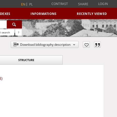
CONTRAST
LOGIN
SHARE
EN
PL
NDEXES
INFORMATIONS
RECENTLY VIEWED
 search
?
Download bibliography description
STRUCTURE
8)