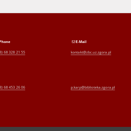
Phone
E-Mail
8) 68 328 21 55
kontakt@zbc.uz.zgora.pl
8) 68 453 26 06
p.karp@biblioteka.zgora.pl