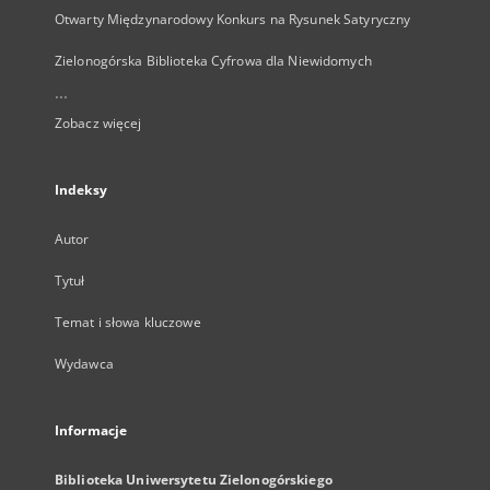
Otwarty Międzynarodowy Konkurs na Rysunek Satyryczny
Zielonogórska Biblioteka Cyfrowa dla Niewidomych
...
Zobacz więcej
Indeksy
Autor
Tytuł
Temat i słowa kluczowe
Wydawca
Informacje
Biblioteka Uniwersytetu Zielonogórskiego