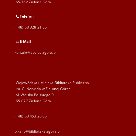
65-762 Zielona Góra
Telefon
(+48) 68 328 21 55
E-Mail
kontakt@zbc.uz.zgora.pl
Wojewódzka i Miejska Biblioteka Publiczna
im. C. Norwida w Zielonej Górze
al. Wojska Polskiego 9
65-077 Zielona Góra
(+48) 68 453 26 06
p.karp@biblioteka.zgora.pl