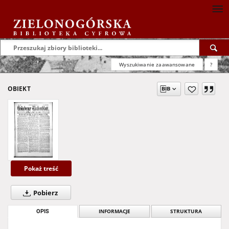
Wyszukiwanie zaawansowane
?
OBIEKT
Pokaż treść
Pobierz
OPIS
INFORMACJE
STRUKTURA