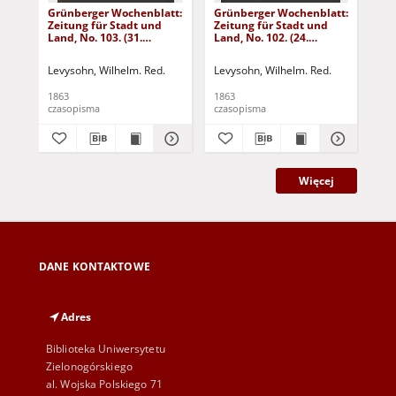
Grünberger Wochenblatt:
Grünberger Wochenblatt:
Gr
Zeitung für Stadt und
Zeitung für Stadt und
Zei
Land, No. 103. (31.
Land, No. 102. (24.
Lan
December 1863)
December 1863)
De
Levysohn, Wilhelm. Red.
Levysohn, Wilhelm. Red.
Lev
1863
1863
186
czasopisma
czasopisma
cza
Więcej
DANE KONTAKTOWE
Adres
Biblioteka Uniwersytetu
Zielonogórskiego
al. Wojska Polskiego 71