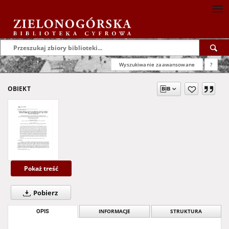
Wyszukiwanie zaawansowane
?
OBIEKT
Pokaż treść
Pobierz
OPIS
INFORMACJE
STRUKTURA