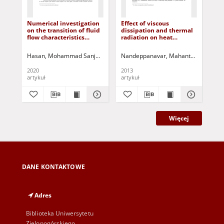
Numerical investigation
Effect of viscous
Fau
on the transition of fluid
dissipation and thermal
mul
flow characteristics
radiation on heat
non
through a rotating
transfer over a non-
val
curved duct
linearly stretching sheet
pr
Hasan, Mohammad Sanjeed
Islam, Md. Sirajul
Nandeppanavar, Mahantesh M.
Badsha, Md. Faisal
Sidd
Mon
Mej
through porous medium
2020
2013
202
artykuł
artykuł
art
Więcej
DANE KONTAKTOWE
Adres
Biblioteka Uniwersytetu
Zielonogórskiego