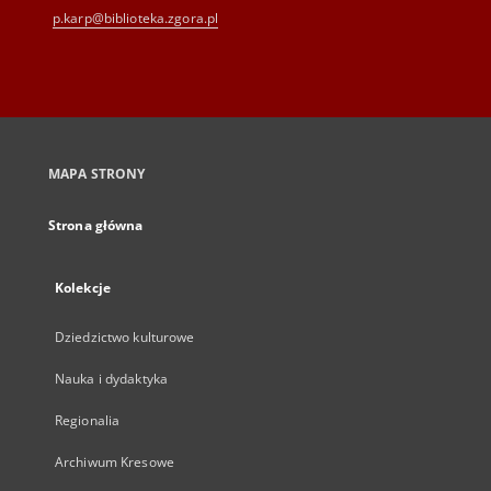
p.karp@biblioteka.zgora.pl
MAPA STRONY
Strona główna
Kolekcje
Dziedzictwo kulturowe
Nauka i dydaktyka
Regionalia
Archiwum Kresowe