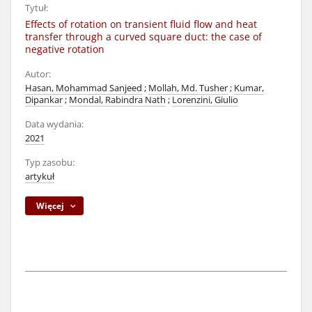
Tytuł:
Effects of rotation on transient fluid flow and heat
transfer through a curved square duct: the case of
negative rotation
Autor:
Hasan, Mohammad Sanjeed
;
Mollah, Md. Tusher
;
Kumar,
Dipankar
;
Mondal, Rabindra Nath
;
Lorenzini, Giulio
Data wydania:
2021
Typ zasobu:
artykuł
Więcej