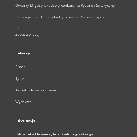
Otwarty Międzynarodowy Konkurs na Rysunek Satyryczny
Zielonogórska Biblioteka Cyfrowa dla Niewidomych
...
Zobacz więcej
Indeksy
Autor
Tytuł
Temat i słowa kluczowe
Wydawca
Informacje
Biblioteka Uniwersytetu Zielonogórskiego