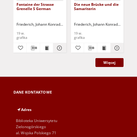
Fontaine der Strasse
Die neue Brücke und die
Das
Grenelle S German
Samariterin
Be
Friederich, Johann Konrad (1789-1858)
Friederich, Johann Konrad (1789-185
Fri
19 w.
19 w.
19 
grafika
grafika
gra
Więcej
DANE KONTAKTOWE
Adres
Biblioteka Uniwersytetu
Zielonogórskiego
al. Wojska Polskiego 71