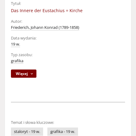
Tytuł:
Das Innere der Eustachius = Kirche
Autor:
Friederich, Johann Konrad (1789-1858)
Data wydania:
19 w.
Typ zasobu:
grafika
Więcej
Temat i słowa kluczowe:
staloryt - 19 w.
grafika - 19 w.