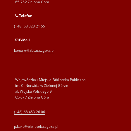
65-762 Zielona Góra
Telefon
(+48) 68 328 21 55
E-Mail
kontakt@zbc.uz.zgora.pl
Wojewódzka i Miejska Biblioteka Publiczna
im. C. Norwida w Zielonej Górze
al. Wojska Polskiego 9
65-077 Zielona Góra
(+48) 68 453 26 06
p.karp@biblioteka.zgora.pl