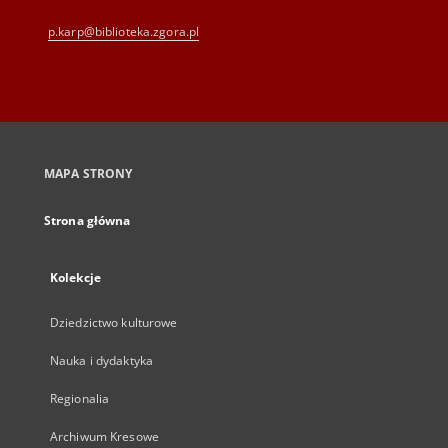
p.karp@biblioteka.zgora.pl
MAPA STRONY
Strona główna
Kolekcje
Dziedzictwo kulturowe
Nauka i dydaktyka
Regionalia
Archiwum Kresowe