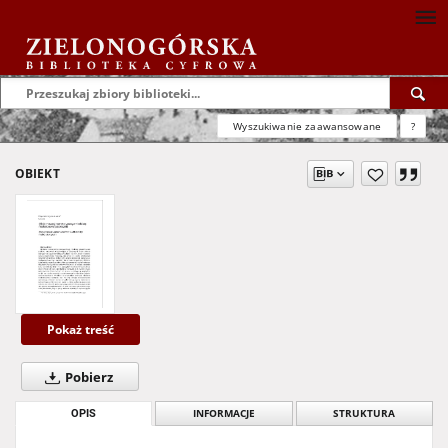
Wyszukiwanie zaawansowane
?
OBIEKT
Pokaż treść
Pobierz
OPIS
INFORMACJE
STRUKTURA