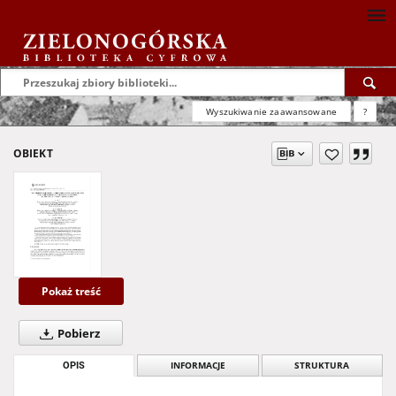
Wyszukiwanie zaawansowane
?
OBIEKT
Pokaż treść
Pobierz
OPIS
INFORMACJE
STRUKTURA