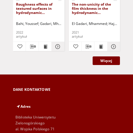
Roughness effects of
The non-unicity of the
Eff
textured surfaces in
film thickness in the
be
hydrodynamic
hydrodynamic
hy
lubrication
lubrication: novel
lub
approach generating
sea
Bahi, Youssef
Gadari, Mhammed El
El Gadari, Mhammed
Rahmoune, Miloud
Hajjam, Moha
Jurczak, Paweł
Lah
equivalent micro-grooves
and roughness
2022
2021
201
artykuł
artykuł
art
Więcej
DANE KONTAKTOWE
Adres
Biblioteka Uniwersytetu
Zielonogórskiego
al. Wojska Polskiego 71