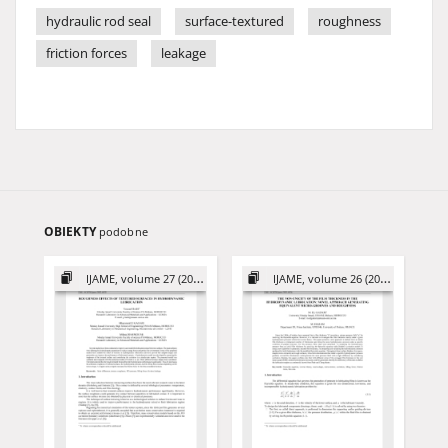
hydraulic rod seal
surface-textured
roughness
friction forces
leakage
OBIEKTY
podobne
IJAME, volume 27 (2022)
IJAME, volume 26 (2021)