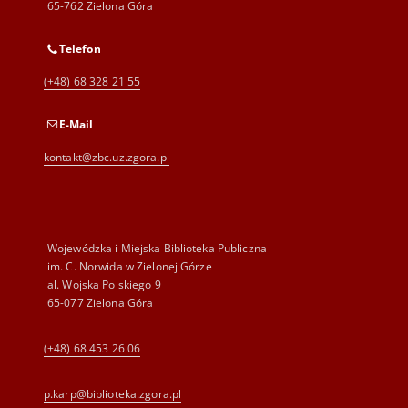
65-762 Zielona Góra
Telefon
(+48) 68 328 21 55
E-Mail
kontakt@zbc.uz.zgora.pl
Wojewódzka i Miejska Biblioteka Publiczna
im. C. Norwida w Zielonej Górze
al. Wojska Polskiego 9
65-077 Zielona Góra
(+48) 68 453 26 06
p.karp@biblioteka.zgora.pl