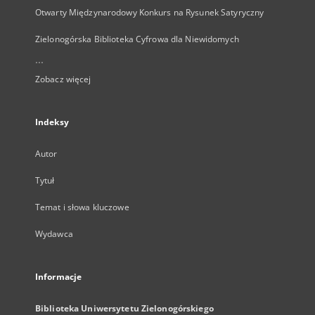
Otwarty Międzynarodowy Konkurs na Rysunek Satyryczny
Zielonogórska Biblioteka Cyfrowa dla Niewidomych
...
Zobacz więcej
Indeksy
Autor
Tytuł
Temat i słowa kluczowe
Wydawca
Informacje
Biblioteka Uniwersytetu Zielonogórskiego