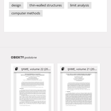
design
thin-walled structures
limit analysis
computer methods
OBIEKTY
podobne
IJAME, volume 22 (2017)
IJAME, volume 21 (2016)