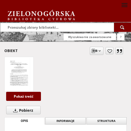
Wyszukiwanie zaawansowane
?
OBIEKT
Pokaż treść
Pobierz
OPIS
INFORMACJE
STRUKTURA