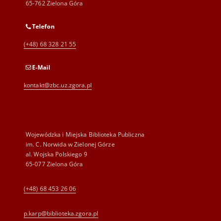
65-762 Zielona Góra
Telefon
(+48) 68 328 21 55
E-Mail
kontakt@zbc.uz.zgora.pl
Wojewódzka i Miejska Biblioteka Publiczna
im. C. Norwida w Zielonej Górze
al. Wojska Polskiego 9
65-077 Zielona Góra
(+48) 68 453 26 06
p.karp@biblioteka.zgora.pl