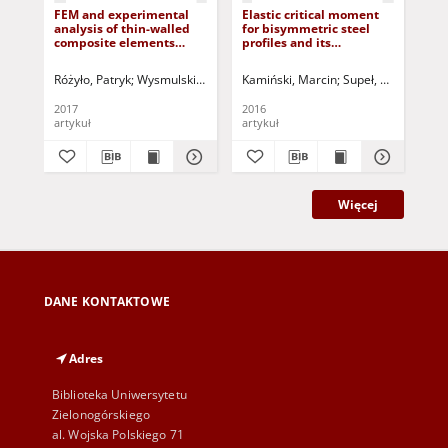
FEM and experimental
Elastic critical moment
Tru
analysis of thin-walled
for bisymmetric steel
ecc
composite elements
profiles and its
exp
under compression
sensitivity by the finite
Ba
difference method
ek
Różyło, Patryk
Wysmulski, Paweł
Falkowicz, Katarzyna
Kamiński, Marcin
Supeł, Łukasz
Jurczak, Paweł -
Jurc
Gor
kra
mi
2017
2016
201
artykuł
artykuł
art
Więcej
DANE KONTAKTOWE
Adres
Biblioteka Uniwersytetu
Zielonogórskiego
al. Wojska Polskiego 71