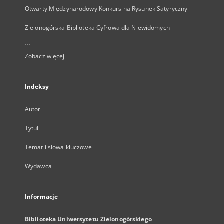
Otwarty Międzynarodowy Konkurs na Rysunek Satyryczny
Zielonogórska Biblioteka Cyfrowa dla Niewidomych
...
Zobacz więcej
Indeksy
Autor
Tytuł
Temat i słowa kluczowe
Wydawca
Informacje
Biblioteka Uniwersytetu Zielonogórskiego