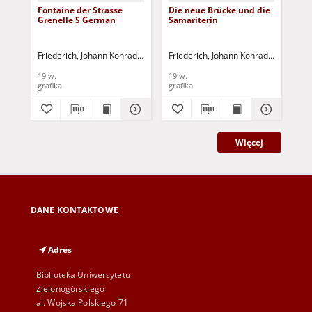
Fontaine der Strasse
Die neue Brücke und die
Das
Grenelle S German
Samariterin
Be
Friederich, Johann Konrad (1789-1858)
Friederich, Johann Konrad (1789-185
Fri
19 w.
19 w.
19 
grafika
grafika
gra
Więcej
DANE KONTAKTOWE
Adres
Biblioteka Uniwersytetu
Zielonogórskiego
al. Wojska Polskiego 71