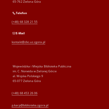
65-762 Zielona Góra
Telefon
(+48) 68 328 21 55
E-Mail
kontakt@zbc.uz.zgora.pl
Wojewódzka i Miejska Biblioteka Publiczna
im. C. Norwida w Zielonej Górze
al. Wojska Polskiego 9
65-077 Zielona Góra
(+48) 68 453 26 06
p.karp@biblioteka.zgora.pl