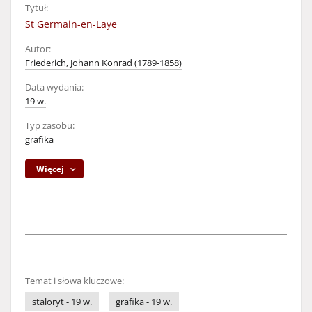
Tytuł:
St Germain-en-Laye
Autor:
Friederich, Johann Konrad (1789-1858)
Data wydania:
19 w.
Typ zasobu:
grafika
Więcej
Temat i słowa kluczowe:
staloryt - 19 w.
grafika - 19 w.