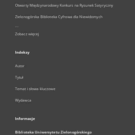
Otwarty Międzynarodowy Konkurs na Rysunek Satyryczny
Zielonogórska Biblioteka Cyfrowa dla Niewidomych
...
Zobacz więcej
Indeksy
Autor
Tytuł
Temat i słowa kluczowe
Wydawca
Informacje
Biblioteka Uniwersytetu Zielonogórskiego