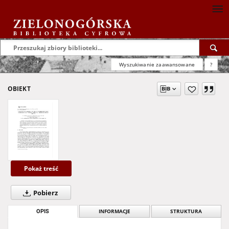
Wyszukiwanie zaawansowane
?
OBIEKT
Pokaż treść
Pobierz
OPIS
INFORMACJE
STRUKTURA