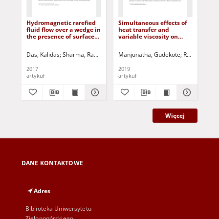
Hydromagnetic rarefied
Simultaneous effects of
Eff
fluid flow over a wedge in
heat transfer and
ma
the presence of surface
variable viscosity on
mix
slip and thermal
peristaltic transport of
ver
radiation
casson fluid flow in an
Das, Kalidas
Sharma, Ramprakash
Manjunatha, Gudekote
Duari, Pinaki Ranjan
Jurczak, Paweł
Rajashekhar,
Jha
inclined porous tube
2017
2019
201
artykuł
artykuł
art
Więcej
DANE KONTAKTOWE
Adres
Biblioteka Uniwersytetu
Zielonogórskiego