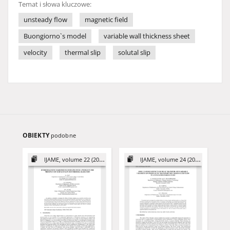
Temat i słowa kluczowe:
unsteady flow
magnetic field
Buongiorno`s model
variable wall thickness sheet
velocity
thermal slip
solutal slip
OBIEKTY
podobne
IJAME, volume 22 (2017)
IJAME, volume 24 (2019)