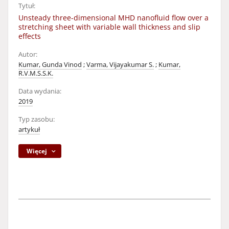
Tytuł:
Unsteady three-dimensional MHD nanofluid flow over a
stretching sheet with variable wall thickness and slip
effects
Autor:
Kumar, Gunda Vinod
;
Varma, Vijayakumar S.
;
Kumar,
R.V.M.S.S.K.
Data wydania:
2019
Typ zasobu:
artykuł
Więcej