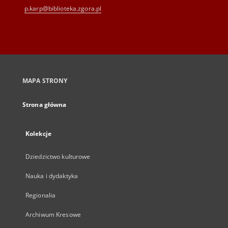
p.karp@biblioteka.zgora.pl
MAPA STRONY
Strona główna
Kolekcje
Dziedzictwo kulturowe
Nauka i dydaktyka
Regionalia
Archiwum Kresowe