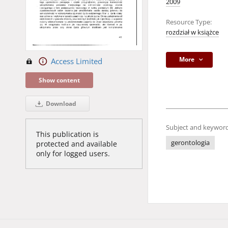
2009
Resource Type:
rozdział w książce
More
Access Limited
Show content
Download
Subject and keyword
This publication is
gerontologia
protected and available
only for logged users.