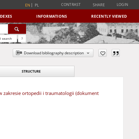
CONTRAST
LOGIN
SHARE
EN
PL
NDEXES
INFORMATIONS
RECENTLY VIEWED
 search
?
Download bibliography description
STRUCTURE
w zakresie ortopedii i traumatologii (dokument