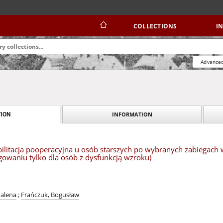
COLLECTIONS
I
Advanced
INFORMATION
ION
bilitacja pooperacyjna u osób starszych po wybranych zabiegach 
gowaniu tylko dla osób z dysfunkcją wzroku)
dalena
;
Frańczuk, Bogusław