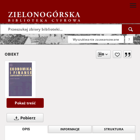
Wyszukiwanie zaawansowane
?
OBIEKT
Pokaż treść
Pobierz
OPIS
INFORMACJE
STRUKTURA