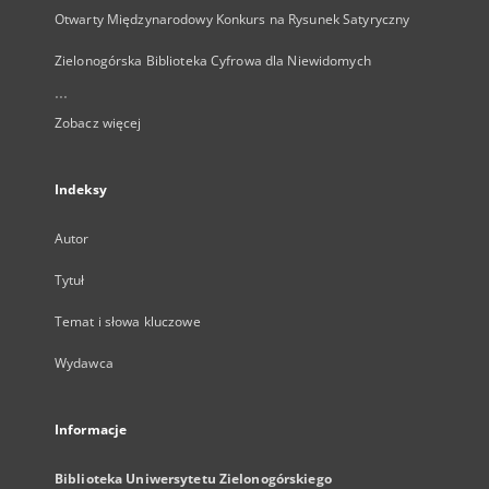
Otwarty Międzynarodowy Konkurs na Rysunek Satyryczny
Zielonogórska Biblioteka Cyfrowa dla Niewidomych
...
Zobacz więcej
Indeksy
Autor
Tytuł
Temat i słowa kluczowe
Wydawca
Informacje
Biblioteka Uniwersytetu Zielonogórskiego