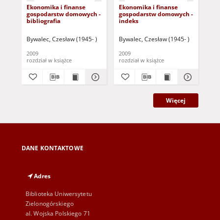
Ekonomika i finanse
Ekonomika i finanse
Roz
gospodarstw domowych -
gospodarstw domowych -
fi
bibliografia
indeks
do
do
tyl
Bywalec, Czesław (1945- )
Bywalec, Czesław (1945- )
Byw
dy
2009
2009
200
rozdział w książce
rozdział w książce
roz
Więcej
DANE KONTAKTOWE
Adres
Biblioteka Uniwersytetu
Zielonogórskiego
al. Wojska Polskiego 71