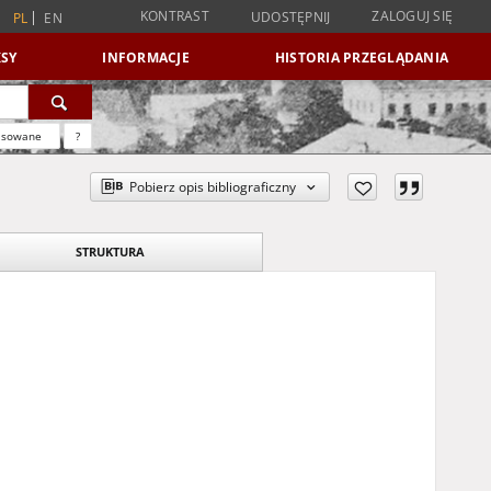
KONTRAST
ZALOGUJ SIĘ
UDOSTĘPNIJ
PL
EN
SY
INFORMACJE
HISTORIA PRZEGLĄDANIA
nsowane
?
Pobierz opis bibliograficzny
STRUKTURA