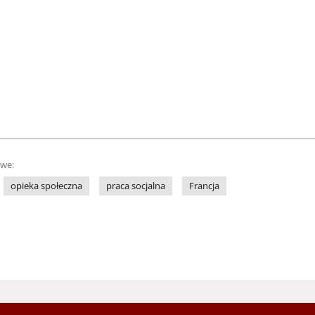
owe:
opieka społeczna
praca socjalna
Francja