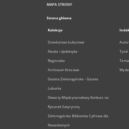
MAPA STRONY
Strona główna
Kolekcje
Inde
Dziedzictwo kulturowe
Autor
Nauka i dydaktyka
Tytuł
Regionalia
Temat
Archiwum Kresowe
Wyda
Gazeta Zielonogórska - Gazeta
Lubuska
Otwarty Międzynarodowy Konkurs na
Rysunek Satyryczny
Zielonogórska Biblioteka Cyfrowa dla
Niewidomych