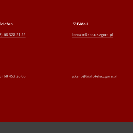
Telefon
E-Mail
8) 68 328 21 55
kontakt@zbc.uz.zgora.pl
8) 68 453 26 06
p.karp@biblioteka.zgora.pl