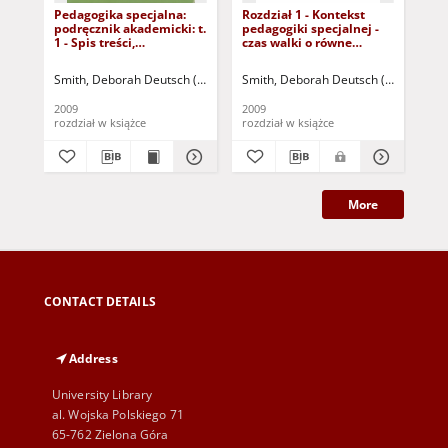
Pedagogika specjalna:
Rozdział 1 - Kontekst
Roz
podręcznik akademicki: t.
pedagogiki specjalnej -
Zi
1 - Spis treści,
czas walki o równe
pr
przedmowa, wstęp
szanse (dokument
spe
dostępny po zalogowaniu
i ś
Smith, Deborah Deutsch (1947- )
Smith, Deborah Deutsch (1947- )
Firkowska-Mankiewicz, Anna (1941- ) 
Smi
Fir
tylko dla osób z
(d
dysfunkcją wzroku)
zal
2009
2009
200
osó
rozdział w książce
rozdział w książce
roz
wz
More
CONTACT DETAILS
Address
University Library
al. Wojska Polskiego 71
65-762 Zielona Góra