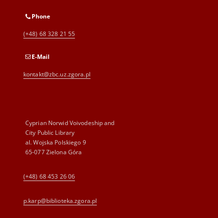
Phone
(+48) 68 328 21 55
E-Mail
kontakt@zbc.uz.zgora.pl
Cyprian Norwid Voivodeship and
City Public Library
al. Wojska Polskiego 9
65-077 Zielona Góra
(+48) 68 453 26 06
p.karp@biblioteka.zgora.pl