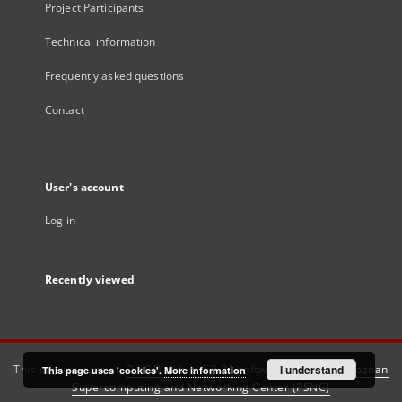
Project Participants
Technical information
Frequently asked questions
Contact
User's account
Log in
Recently viewed
This service runs on
DInGO dLibra 6.3.21
software created by
I understand
Poznan
This page uses 'cookies'.
More information
Supercomputing and Networking Center (PSNC)